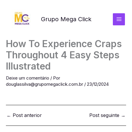
Ir
para
o
Grupo Mega Click
conteúdo
How To Experience Craps
Throughout 4 Easy Steps
Illustrated
Deixe um comentário
/ Por
douglassilva@grupomegaclick.com.br
/
23/12/2024
←
Post anterior
Post seguinte
→