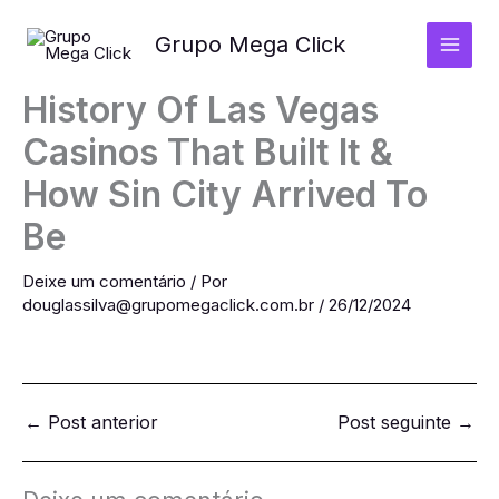
Ir
para
Grupo Mega Click
o
conteúdo
History Of Las Vegas
Casinos That Built It &
How Sin City Arrived To
Be
Deixe um comentário
/ Por
douglassilva@grupomegaclick.com.br
/
26/12/2024
←
Post anterior
Post seguinte
→