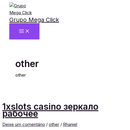
Ir
para
Grupo Mega Click
o
conteúdo
other
other
1xslots casino зеркало
рабочее
Deixe um comentário
/
other
/
Rhaniel