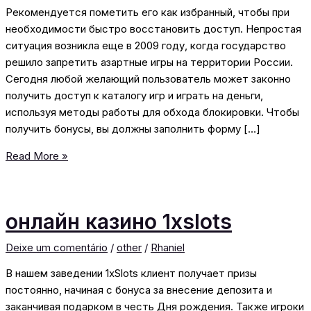
Рекомендуется пометить его как избранный, чтобы при
необходимости быстро восстановить доступ. Непростая
ситуация возникла еще в 2009 году, когда государство
решило запретить азартные игры на территории России.
Сегодня любой желающий пользователь может законно
получить доступ к каталогу игр и играть на деньги,
используя методы работы для обхода блокировки. Чтобы
получить бонусы, вы должны заполнить форму […]
1xslots
Read More »
casino
зеркало
рабочее
онлайн казино 1xslots
Deixe um comentário
/
other
/
Rhaniel
В нашем заведении 1xSlots клиент получает призы
постоянно, начиная с бонуса за внесение депозита и
заканчивая подарком в честь Дня рождения. Также игроки