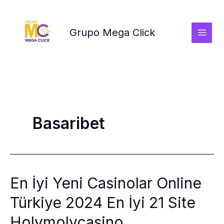
Ir
para
o
Grupo Mega Click
conteúdo
Basaribet
En İyi Yeni Casinolar Online
Türkiye 2024 En İyi 21 Site
Holymolycasino