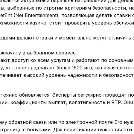
ражается актуальный перечень направлений для денеж
ы, выбранные по строгим критериям безопасности, н
Ent (Net Entertainment), позволяющая делать ставки о
зможности казино, стоит проверять уровень обслужи
одами делают ставки и моментально могут отличить 
 аккаунту в выбранном сервисе.
ают доступ ко всем услугам и работают по основным 
у, которое предлагает более 1500 игр, включая слоты
спечивает высокий уровень надежности и безопаснос
стоянно обновляется. Эксперты регулярно проводят 
ции, коэффициенты выплат, волатильность и RTP. Они 
у обратной связи или по электронной почте Его нужн
странице с бонусами. Для верификации нужно ввести