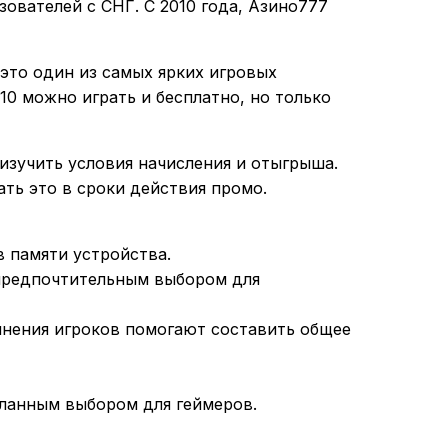
зователей с СНГ. С 2010 года, Азино777
это один из самых ярких игровых
10 можно играть и бесплатно, но только
 изучить условия начисления и отыгрыша.
ть это в сроки действия промо.
 памяти устройства.
 предпочтительным выбором для
мнения игроков помогают составить общее
еланным выбором для геймеров.