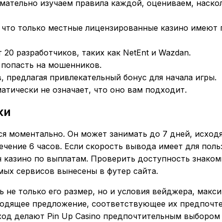
имательно изучаем правила каждой, оцениваем, наск
, что только местные лицензированные казино имеют п
 20 разработчиков, таких как NetEnt и Wazdan.
ь попасть на мошенников.
, предлагая привлекательный бонус для начала игры.
атически не означает, что оно вам подходит.
ки
я моментально. Он может занимать до 7 дней, исход
чение 6 часов. Если скорость вывода имеет для поль
н казино по выплатам. Проверить доступность знако
ых сервисов вынесены в футер сайта.
 не только его размер, но и условия вейджера, макс
ходящее предложение, соответствующее их предпочте
од делают Pin Up Casino предпочтительным выбором 