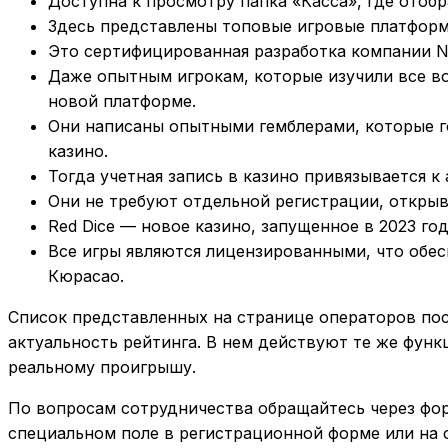
Доступна к просмотру папка «Касса», где отоб
Здесь представлены топовые игровые платформ
Это сертифицированная разработка компании Net
Даже опытным игрокам, которые изучили все во
новой платформе.
Они написаны опытными гемблерами, которые г
казино.
Тогда учетная запись в казино привязывается к
Они не требуют отдельной регистрации, открыв
Red Dice — новое казино, запущенное в 2023 год
Все игры являются лицензированными, что обе
Кюрасао.
Список представленных на странице операторов по
актуальность рейтинга. В нем действуют те же функ
реальному проигрышу.
По вопросам сотрудничества обращайтесь через форм
специальном поле в регистрационной форме или на 