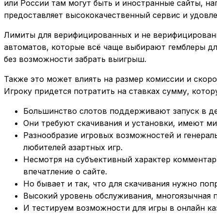
или России там могут быть и иностранные сайты, на
предоставляет высококачественный сервис и удовле
Лимиты для верифицированных и не верифицированны
автоматов, которые всё чаще выбирают гемблеры для
без возможности забрать выигрыш.
Также это может влиять на размер комиссии и скоро
Игроку придется потратить на ставках сумму, кото
Большинство слотов поддерживают запуск в д
Они требуют скачивания и установки, имеют м
Разнообразие игровых возможностей и генерал
любителей азартных игр.
Несмотря на субъективный характер комментари
впечатление о сайте.
Но бывает и так, что для скачивания нужно поп
Высокий уровень обслуживания, многоязычная п
И тестируем возможности для игры в онлайн ка