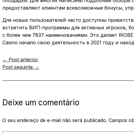
площадки. Для многих написаны подробные обзоры с
предоставляют клиентам всевозможные бонусы, уп
Для новых пользователей часто доступны приветств
встретить ВИП-программы для активных игроков, бо
с более чем 7837 наименованиями. Это делает RIOBE
Casino начало свою деятельность в 2021 году и нахо
←
Post anterior
Post seguinte
→
Deixe um comentário
O seu endereço de e-mail não será publicado.
Campos ob