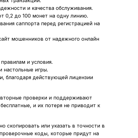
ных транзакций.
адежности и качества обслуживания.
т 0,2 до 100 монет на одну линию.
вания саппорта перед регистрацией на
сайт мошенников от надежного онлайн
правилам и условия.
 и настольные игры.
ти, благодаря действующей лицензии
повторные проверки и поддерживают
бесплатные, и их потеря не приводит к
о скопировать или указать в точности в
 проверочные коды, которые придут на