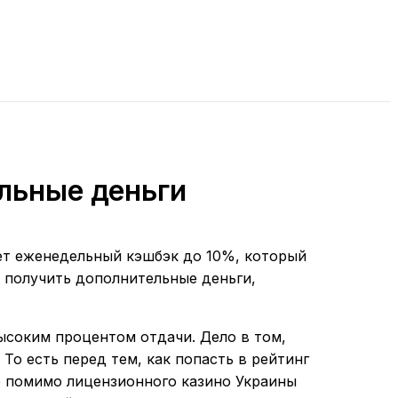
альные деньги
ает еженедельный кэшбэк до 10%, который
 получить дополнительные деньги,
высоким процентом отдачи. Дело в том,
То есть перед тем, как попасть в рейтинг
то помимо лицензионного казино Украины