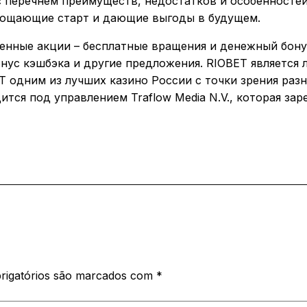
 перечнем преимуществ, недостатков и особенностей
рощающие старт и дающие выгоды в будущем.
енные акции – бесплатные вращения и денежный бону
нус кэшбэка и другие предложения. RIOBET является 
T одним из лучших казино России с точки зрения раз
дится под управлением Traflow Media N.V., которая за
rigatórios são marcados com
*