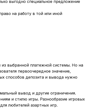
олько выгодно специальное предложение
раво на работу в той или иной
я из выбранной платежной системы. Но на
зователя первоочередное значение,
мых способов депозита и вывода нужно
имальный вывод и другие ограничения.
ниям и стилю игры. Разнообразие игровых
для любителей азартных игр.