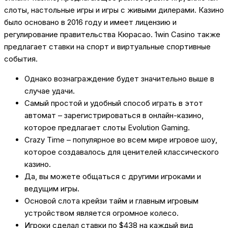
слоты, настольные игры и игры с живыми дилерами. Казино
было основано в 2016 году и имеет лицензию и
регулирование правительства Кюрасао. 1win Casino также
предлагает ставки на спорт и виртуальные спортивные
события.
Однако вознаграждение будет значительно выше в
случае удачи.
Самый простой и удобный способ играть в этот
автомат – зарегистрироваться в онлайн-казино,
которое предлагает слоты Evolution Gaming.
Crazy Time – популярное во всем мире игровое шоу,
которое создавалось для ценителей классического
казино.
Да, вы можете общаться с другими игроками и
ведущим игры.
Основой слота крейзи тайм и главным игровым
устройством является огромное колесо.
Игроки сделал ставки по $438 на каждый вид