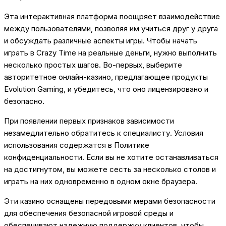
Эта интерактивная платформа поощряет взаимодействие
между пользователями, позволяя им учиться друг у друга
и обсуждать различные аспекты игры. Чтобы начать
играть в Crazy Time на реальные деньги, нужно выполнить
несколько простых шагов. Во-первых, выберите
авторитетное онлайн-казино, предлагающее продукты
Evolution Gaming, и убедитесь, что оно лицензировано и
безопасно.
При появлении первых признаков зависимости
незамедлительно обратитесь к специалисту. Условия
использования содержатся в Политике
конфиденциальности. Если вы не хотите останавливаться
на достигнутом, вы можете сесть за несколько столов и
играть на них одновременно в одном окне браузера.
Эти казино оснащены передовыми мерами безопасности
для обеспечения безопасной игровой среды и
обеспечивают надежную поддержку клиентов, чтобы