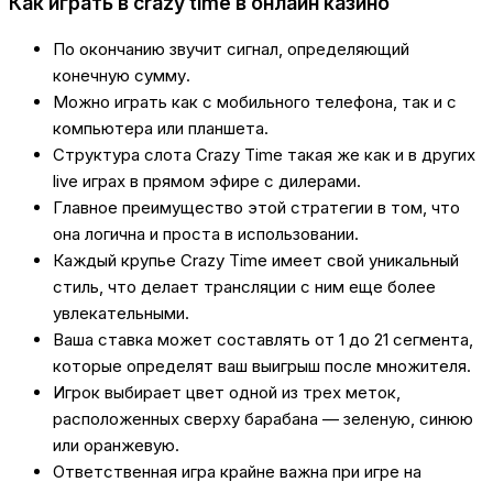
Как играть в crazy time в онлайн казино
По окончанию звучит сигнал, определяющий
конечную сумму.
Можно играть как с мобильного телефона, так и с
компьютера или планшета.
Структура слота Crazy Time такая же как и в других
live играх в прямом эфире с дилерами.
Главное преимущество этой стратегии в том, что
она логична и проста в использовании.
Каждый крупье Crazy Time имеет свой уникальный
стиль, что делает трансляции с ним еще более
увлекательными.
Ваша ставка может составлять от 1 до 21 сегмента,
которые определят ваш выигрыш после множителя.
Игрок выбирает цвет одной из трех меток,
расположенных сверху барабана — зеленую, синюю
или оранжевую.
Ответственная игра крайне важна при игре на