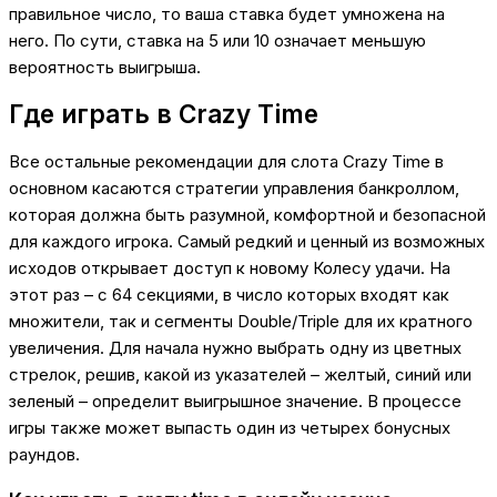
правильное число, то ваша ставка будет умножена на
него. По сути, ставка на 5 или 10 означает меньшую
вероятность выигрыша.
Где играть в Crazy Time
Все остальные рекомендации для слота Crazy Time в
основном касаются стратегии управления банкроллом,
которая должна быть разумной, комфортной и безопасной
для каждого игрока. Самый редкий и ценный из возможных
исходов открывает доступ к новому Колесу удачи. На
этот раз – с 64 секциями, в число которых входят как
множители, так и сегменты Double/Triple для их кратного
увеличения. Для начала нужно выбрать одну из цветных
стрелок, решив, какой из указателей – желтый, синий или
зеленый – определит выигрышное значение. В процессе
игры также может выпасть один из четырех бонусных
раундов.