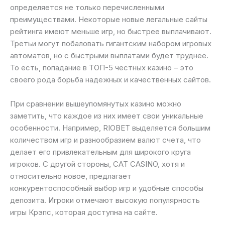
определяется не только перечисленными
преимуществами. Некоторые новые легальные сайты
рейтинга имеют меньше игр, но быстрее выплачивают.
Третьи могут побаловать гигантским набором игровых
автоматов, но с быстрыми выплатами будет труднее.
То есть, попадание в ТОП-5 честных казино – это
своего рода борьба надежных и качественных сайтов.
При сравнении вышеупомянутых казино можно
заметить, что каждое из них имеет свои уникальные
особенности. Например, RIOBET выделяется большим
количеством игр и разнообразием валют счета, что
делает его привлекательным для широкого круга
игроков. С другой стороны, CAT CASINO, хотя и
относительно новое, предлагает
конкурентоспособный выбор игр и удобные способы
депозита. Игроки отмечают высокую популярность
игры Крэпс, которая доступна на сайте.