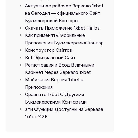
Актуальное рабочее Зеркало 1xbet
на Сегодня — официального Сайт
Букмекерской Конторы
Скачать Приложение 1xbet На Ios
Как применять Мобильные
Приложения Букмекерских Контор
Конструктор Сайтов
Bet Официальный Сайт
Регистрация и Вход В личными
Кабинет Через Зеркало 1xbet
Мобильная Версия 1xbet а
Приложения
Сравните 1xbet С Другими
Букмекерскими Конторами
эти Функции Доступны на Зеркале
1хбет%3F