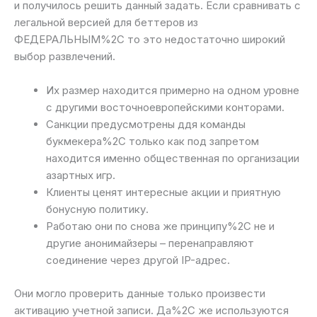
и получилось решить данный задать. Если сравнивать с
легальной версией для беттеров из
ФЕДЕРАЛЬНЫМ%2C то это недостаточно широкий
выбор развлечений.
Их размер находится примерно на одном уровне
с другими восточноевропейскими конторами.
Санкции предусмотрены ддя команды
букмекера%2C только как под запретом
находится именно общественная по организации
азартных игр.
Клиенты ценят интересные акции и приятную
бонусную политику.
Работаю они по снова же принципу%2C не и
другие анонимайзеры – перенаправляют
соединение через другой IP-адрес.
Они могло проверить данные только произвести
активацию учетной записи. Да%2C же используются