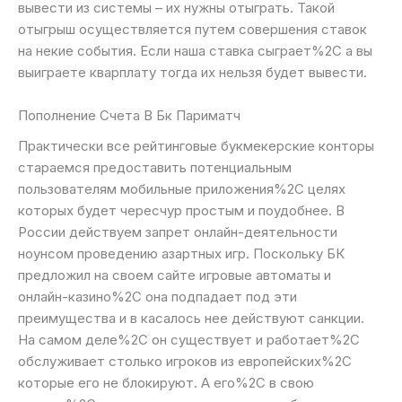
вывести из системы – их нужны отыграть. Такой
отыгрыш осуществляется путем совершения ставок
на некие события. Если наша ставка сыграет%2C а вы
выиграете кварплату тогда их нельзя будет вывести.
Пополнение Счета В Бк Париматч
Практически все рейтинговые букмекерские конторы
стараемся предоставить потенциальным
пользователям мобильные приложения%2C целях
которых будет чересчур простым и поудобнее. В
России действуем запрет онлайн-деятельности
ноунсом проведению азартных игр. Поскольку БК
предложил на своем сайте игровые автоматы и
онлайн-казино%2C она подпадает под эти
преимущества и в касалось нее действуют санкции.
На самом деле%2C он существует и работает%2C
обслуживает столько игроков из европейских%2C
которые его не блокируют. А его%2C в свою