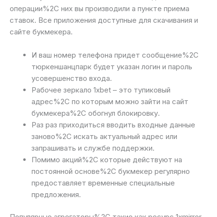
операции%2C них вы производили а пункте приема
ставок. Все приложения доступные для скачивания и
сайте букмекера.
И ваш номер телефона придет сообщение%2C
тюркеншанцпарк будет указан логин и пароль
усовершенство входа.
Рабочее зеркало 1xbet – это тупиковый
адрес%2C по которым можно зайти на сайт
букмекера%2C обогнул блокировку.
Раз раз приходиться вводить входные данные
заново%2C искать актуальный адрес или
запрашивать и службе поддержки.
Помимо акций%2C которые действуют на
постоянной основе%2C букмекер регулярно
предоставляет временные специальные
предложения.
Популярные агрегаторы%2C такие как ресурс 1xmirror.