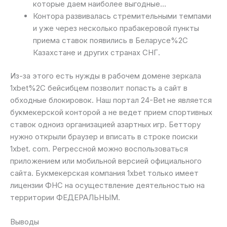
которые даем наиболее выгодные…
Контора развивалась стремительными темпами
и уже через несколько прабакеровой пункты
приема ставок появились в Беларусе%2C
Казахстане и других странах СНГ.
Из-за этого есть нужды в рабочем домене зеркала
1xbet%2C бейсибцем позволит попасть а сайт в
обходные блокировок. Наш портал 24-Bet не является
букмекерской конторой а не ведет прием спортивных
ставок одноиз организацией азартных игр. Беттору
нужно открыли браузер и вписать в строке поиски
1хbet. com. Регрессной можно воспользоваться
приложением или мобильной версией официального
сайта. Букмекерская компания 1xbet только имеет
лицензии ФНС на осуществление деятельностью на
территории ФЕДЕРАЛЬНЫМ.
Выводы