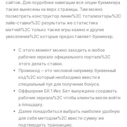
сайтов. Для поудобнее навигации все опции букмекера
также вынесены на верх страницы. Там можно
посмотреть конструктор линии%2C тотализаторы%2C
лайв-ставки%2C результаты же статистика
матчей%2C только также игры казино и другие
увеселения%2C которые предоставляет букмекер.
С этого момент можно заходить и любое
рабочее зеркало официального портала%2C
этого делать ставки.
Промокод – это числовой например буквенный
код%2C который необходимо ввести в
специальный пул для получения бонуса.
Оффшорная БК 1 Икс Бет вынуждена создавать
рабочие зеркала%2C чтобы клиенты могли войти
а площадку.
Далее понадобиться выбрать наиболее удобную
для себя методом%2C ввести сумму же
подтвердить транзакцию.