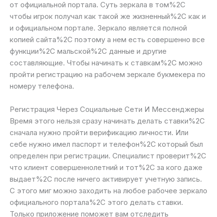
от официальной портала. Суть зеркала в том%2C
чтобы игрок получал как такой же жизненный%2C как и
и официальном портале. Зеркало является полной
копией сайта%2C поэтому а нем есть совершенно все
функции%2C мальской%2C данные и другие
составляющие. Чтобы начинать к ставкам%2C можно
пройти регистрацию на рабочем зеркале букмекера по
номеру телефона.
Регистрация Через Социальные Сети И Мессенджеры
Время этого нельзя сразу начинать делать ставки%2C
сначала нужно пройти верификацию личности. Или
себе нужно имел паспорт и телефон%2C который был
определен при регистрации. Специалист проверит%2C
что клиент совершеннолетний и тот%2C за кого даже
выдает%2C после ничего активирует учетную запись.
С этого миг можно заходить на любое рабочее зеркало
официального портала%2C этого делать ставки.
Только приложение поможет вам отследить