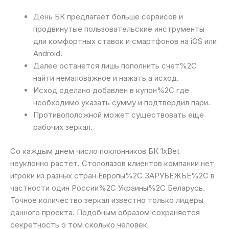
День БК предлагает больше сервисов и
продвинутые пользовательские инструменты
дли комфортных ставок и смартфонов на iOS или
Android.
Далее останется лишь пополнить счет%2C
найти немаловажное и нажать а исход.
Исход сделано добавлен в купон%2C где
необходимо указать сумму и подтвердил пари.
Противоположной может существовать еще
рабочих зеркал.
Со каждым днем число поклонников БК 1xBet
неуклонно растет. Стололазов клиентов компании нет
игроки из разных стран Европы%2C ЗАРУБЕЖЬЕ%2C в
частности один России%2C Украины%2C Беларусь.
Точное количество зеркал известно только лидеры
данного проекта. Подобным образом сохраняется
секретность о том сколько человек