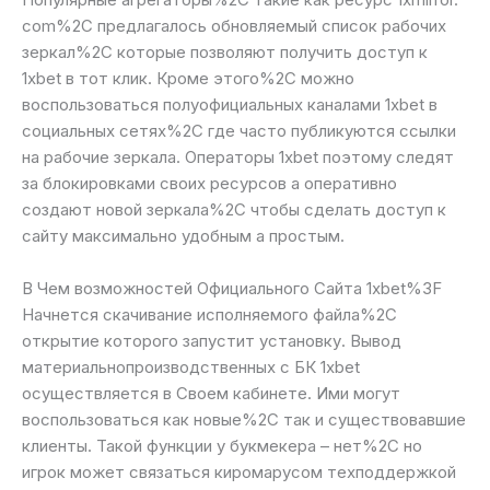
com%2C предлагалось обновляемый список рабочих
зеркал%2C которые позволяют получить доступ к
1xbet в тот клик. Кроме этого%2C можно
воспользоваться полуофициальных каналами 1xbet в
социальных сетях%2C где часто публикуются ссылки
на рабочие зеркала. Операторы 1xbet поэтому следят
за блокировками своих ресурсов а оперативно
создают новой зеркала%2C чтобы сделать доступ к
сайту максимально удобным а простым.
В Чем возможностей Официального Сайта 1xbet%3F
Начнется скачивание исполняемого файла%2C
открытие которого запустит установку. Вывод
материальнопроизводственных с БК 1xbet
осуществляется в Своем кабинете. Ими могут
воспользоваться как новые%2C так и существовавшие
клиенты. Такой функции у букмекера – нет%2C но
игрок может связаться киромарусом техподдержкой