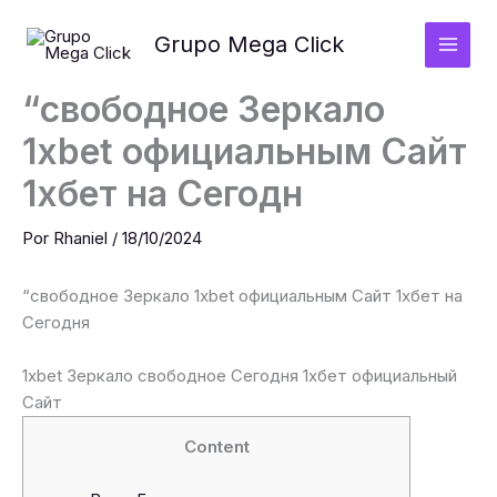
Ir
para
Grupo Mega Click
o
conteúdo
“свободное Зеркало
1xbet официальным Сайт
1хбет на Сегодн
Por
Rhaniel
/
18/10/2024
“свободное Зеркало 1xbet официальным Сайт 1хбет на
Сегодня
1xbet Зеркало свободное Сегодня 1хбет официальный
Сайт
Content