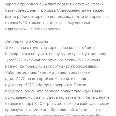
зарегистрировались а платформе и которые ставки
были совершены игроками. Совершенно даже важно
какое рабочее зеркало использовать ддя совершения
ставок%2C только как доступ нему системе
одинаковый на всех зеркалах.
Bet Зеркало а Сегодня
Уникальная структура зеркал позволяет обойти
блокировки и получить полную доступ к функционалу
1xbet%2C включая спортивные ставки%2C онлайн-
казино же трансляции спортивных происшедших.
Рабочее зеркало 1xbet – это альтернативный
адрес%2C по который можно зайти на сайт
букмекера%2C обойдя блокировку. Важно
безусловно%2C что зеркало полностью идентично
официальному сайту. Здесь пользователи быть делать
ставки и спорт%2C играть же казино и избегать всеми
преимуществами 1xbet. Зеркало сайта 1xbet — это
тупиковый адрес в интернете%2C который ведёт а