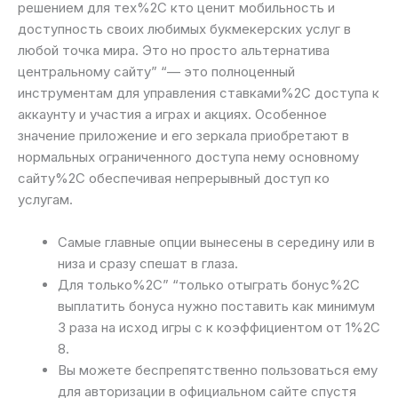
решением для тех%2C кто ценит мобильность и
доступность своих любимых букмекерских услуг в
любой точка мира. Это но просто альтернатива
центральному сайту” “— это полноценный
инструментам для управления ставками%2C доступа к
аккаунту и участия а играх и акциях. Особенное
значение приложение и его зеркала приобретают в
нормальных ограниченного доступа нему основному
сайту%2C обеспечивая непрерывный доступ ко
услугам.
Самые главные опции вынесены в середину или в
низа и сразу спешат в глаза.
Для только%2C” “только отыграть бонус%2C
выплатить бонуса нужно поставить как минимум
3 раза на исход игры с к коэффициентом от 1%2C
8.
Вы можете беспрепятственно пользоваться ему
для авторизации в официальном сайте спустя