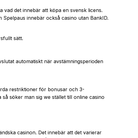
ra vad det innebär att köpa en svensk licens.
an Spelpaus innebär också casino utan BankID.
fullt sätt.
 avslutat automatiskt när avstämningsperioden
da restriktioner för bonusar och 3-
å söker man sig we stället till online casino
ländska casinon. Det innebär att det varierar