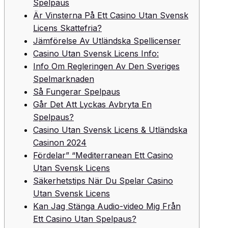
Spelpaus
Är Vinsterna På Ett Casino Utan Svensk
Licens Skattefria?
Jämförelse Av Utländska Spellicenser
Casino Utan Svensk Licens Info:
Info Om Regleringen Av Den Sveriges
Spelmarknaden
Så Fungerar Spelpaus
Går Det Att Lyckas Avbryta En
Spelpaus?
Casino Utan Svensk Licens & Utländska
Casinon 2024
Fördelar” “Mediterranean Ett Casino
Utan Svensk Licens
Säkerhetstips När Du Spelar Casino
Utan Svensk Licens
Kan Jag Stänga Audio-video Mig Från
Ett Casino Utan Spelpaus?