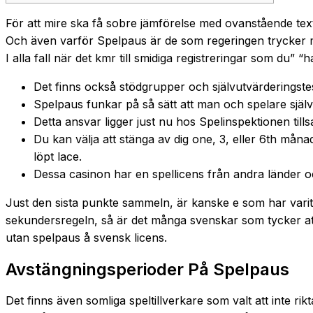
För att mire ska få sobre jämförelse med ovanstående text 
Och även varför Spelpaus är de som regeringen trycker me
I alla fall när det kmr till smidiga registreringar som du”
Det finns också stödgrupper och självutvärderingstester
Spelpaus funkar på så sätt att man och spelare själv 
Detta ansvar ligger just nu hos Spelinspektionen ti
Du kan välja att stänga av dig one, 3, eller 6th måna
löpt lace.
Dessa casinon har en spellicens från andra länder o
Just den sista punkte sammeln, är kanske e som har varit
sekundersregeln, så är det många svenskar som tycker att m
utan spelpaus å svensk licens.
Avstängningsperioder På Spelpaus
Det finns även somliga speltillverkare som valt att inte ri