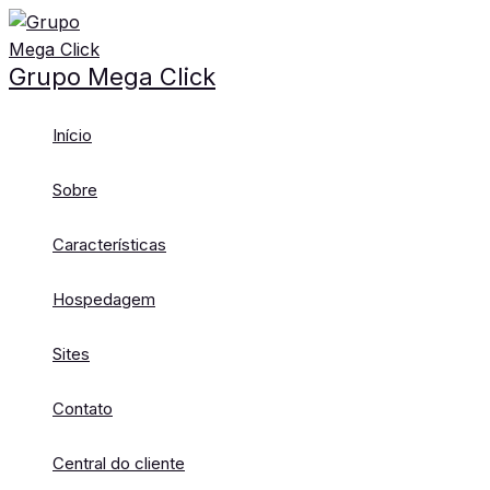
Ir
para
Grupo Mega Click
o
conteúdo
Início
Sobre
Características
Hospedagem
Sites
Contato
Central do cliente