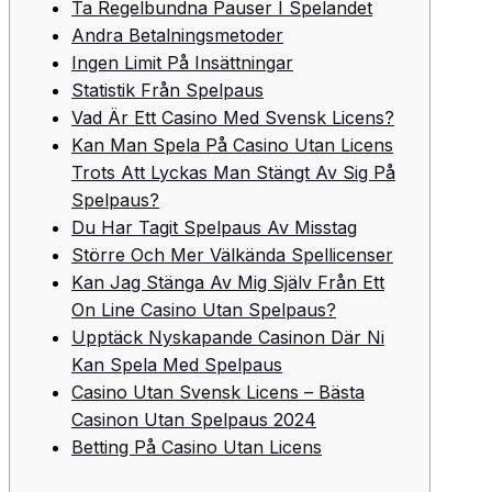
Ta Regelbundna Pauser I Spelandet
Andra Betalningsmetoder
Ingen Limit På Insättningar
Statistik Från Spelpaus
Vad Är Ett Casino Med Svensk Licens?
Kan Man Spela På Casino Utan Licens
Trots Att Lyckas Man Stängt Av Sig På
Spelpaus?
Du Har Tagit Spelpaus Av Misstag
Större Och Mer Välkända Spellicenser
Kan Jag Stänga Av Mig Själv Från Ett
On Line Casino Utan Spelpaus?
Upptäck Nyskapande Casinon Där Ni
Kan Spela Med Spelpaus
Casino Utan Svensk Licens – Bästa
Casinon Utan Spelpaus 2024
Betting På Casino Utan Licens