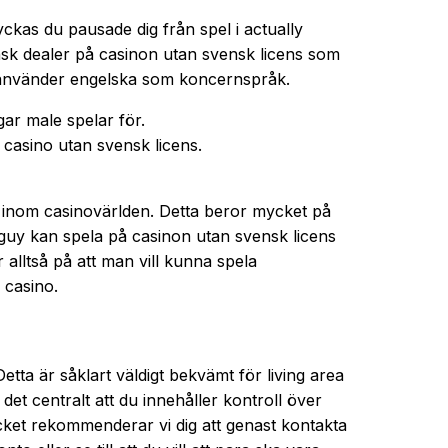
yckas du pausade dig från spel i actually
vensk dealer på casinon utan svensk licens som
ta använder engelska som koncernspråk.
gar male spelar för.
ta casino utan svensk licens.
s inom casinovärlden. Detta beror mycket på
 guy kan spela på casinon utan svensk licens
r alltså på att man vill kunna spela
 casino.
tta är såklart väldigt bekvämt för living area
det centralt att du innehåller kontroll över
cket rekommenderar vi dig att genast kontakta