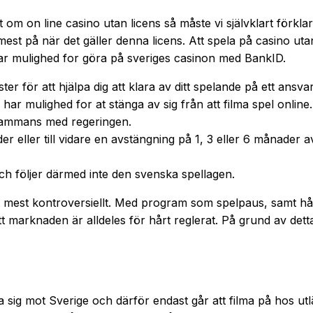
om on line casino utan licens så måste vi självklart förkla
st på när det gäller denna licens. Att spela på casino ut
 “har mulighed for göra på sveriges casinon med BankID.
 för att hjälpa dig att klara av ditt spelande på ett ansvars
har mulighed for at stänga av sig från att filma spel online.
llsammans med regeringen.
der eller till vidare en avstängning på 1, 3 eller 6 månader
ch följer därmed inte den svenska spellagen.
 mest kontroversiellt. Med program som spelpaus, samt hår
arknaden är alldeles för hårt reglerat. På grund av detta s
kta sig mot Sverige och därför endast går att filma på hos ut