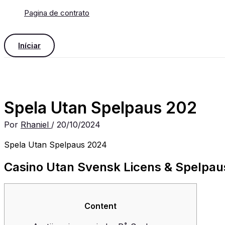
Pagina de contrato
Iníciar
Spela Utan Spelpaus 202
Por
Rhaniel
/
20/10/2024
Spela Utan Spelpaus 2024
Casino Utan Svensk Licens & Spelpau
Content