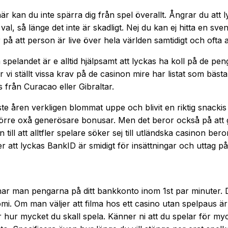
r kan du inte spärra dig från spel överallt. Ångrar du att l
val, så länge det inte är skadligt. Nej du kan ej hitta en s
r på att person är live över hela världen samtidigt och of
 spelandet är e alltid hjälpsamt att lyckas ha koll på de pen
har vi ställt vissa krav på de casinon mire har listat som bäs
s från Curacao eller Gibraltar.
te åren verkligen blommat uppe och blivit en riktig snacki
större oxå generösare bonusar. Men det beror också på att
ill att alltfler spelare söker sej till utländska casinon bero
att lyckas BankID är smidigt för insättningar och uttag på
 har man pengarna på ditt bankkonto inom 1st par minuter. De
mi. Om man väljer att filma hos ett casino utan spelpaus är 
 hur mycket du skall spela. Känner ni att du spelar för my