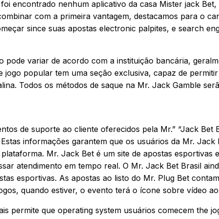
oi encontrado nenhum aplicativo da casa Mister jack Bet, a
ra combinar com a primeira vantagem, destacamos para o ca
eçar since suas apostas electronic palpites, e search eng
o pode variar de acordo com a instituição bancária, geral
te jogo popular tem uma seção exclusiva, capaz de permiti
nalina. Todos os métodos de saque na Mr. Jack Gamble serã
?
ntos de suporte ao cliente oferecidos pela Mr.” “Jack Bet 
. Estas informações garantem que os usuários da Mr. Jack 
a plataforma. Mr. Jack Bet é um site de apostas esportivas 
ssar atendimento em tempo real. O Mr. Jack Bet Brasil ain
tas esportivas. As apostas ao listo do Mr. Plug Bet conta
ogos, quando estiver, o evento terá o ícone sobre vídeo a
ais permite que operating system usuários comecem the jo