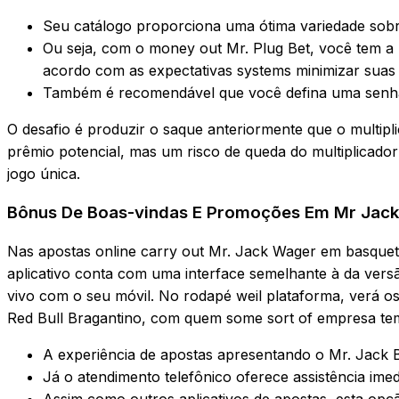
Seu catálogo proporciona uma ótima variedade sobre
Ou seja, com o money out Mr. Plug Bet, você tem a
acordo com as expectativas systems minimizar suas 
Também é recomendável que você defina uma senha 
O desafio é produzir o saque anteriormente que o multipl
prêmio potencial, mas um risco de queda do multiplicado
jogo única.
Bônus De Boas-vindas E Promoções Em Mr Jack
Nas apostas online carry out Mr. Jack Wager em basquete
aplicativo conta com uma interface semelhante à da ver
vivo com o seu móvil. No rodapé weil plataforma, verá os 
Red Bull Bragantino, com quem some sort of empresa tem
A experiência de apostas apresentando o Mr. Jack 
Já o atendimento telefônico oferece assistência i