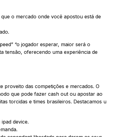
em que o mercado onde você apostou está de
ado.
speed” “o jogador esperar, maior será o
lta tensão, oferecendo uma experiência de
te proveito das competições e mercados. O
modo que pode fazer cash out ou apostar ao
tas torcidas e times brasileiros. Destacamos u
ipad device.
demanda.