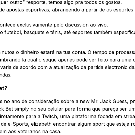
quer outro” “esporte, temos algo pra todos os gostos.
e apostas esportivas, abrangendo a partir de os esportes
ntece exclusivamente pelo discussion ao vivo.
mo futebol, basquete e tênis, até esportes também específ
inutos o dinheiro estará na tua conta. O tempo de process
mbrando la cual o saque apenas pode ser feito para uma co
 varia de acordo com a atualização da partida electronic d
ndas.
et?
os no ano de consideração sobre a new Mr. Jack Guess, pr
k Bet simply no seu celular para forma que pareça ser um 
diretamente para a Twitch, uma plataforma focada em stre
e e-Sports, elizabeth encontrar algum sport que esteja ro
em aos veteranos na casa.