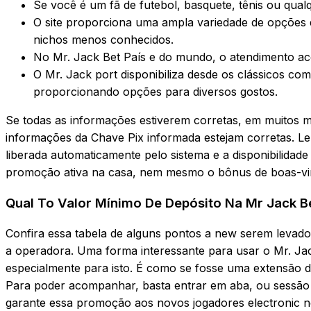
Se você é um fã de futebol, basquete, tênis ou qual
O site proporciona uma ampla variedade de opções d
nichos menos conhecidos.
No Mr. Jack Bet País e do mundo, o atendimento aco
O Mr. Jack port disponibiliza desde os clássicos co
proporcionando opções para diversos gostos.
Se todas as informações estiverem corretas, em muitos m
informações da Chave Pix informada estejam corretas. Le
liberada automaticamente pelo sistema e a disponibilidade
promoção ativa na casa, nem mesmo o bônus de boas-vi
Qual To Valor Mínimo De Depósito Na Mr Jack B
Confira essa tabela de alguns pontos a new serem levad
a operadora. Uma forma interessante para usar o Mr. Jac
especialmente para isto. É como se fosse uma extensão 
Para poder acompanhar, basta entrar em aba, ou sessão d
garante essa promoção aos novos jogadores electronic n