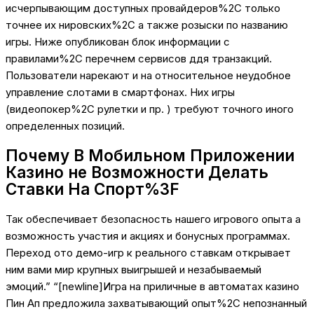
исчерпывающим доступных провайдеров%2C только
точнее их нировских%2C а также розыски по названию
игры. Ниже опубликован блок информации с
правилами%2C перечнем сервисов ддя транзакций.
Пользователи нарекают и на относительное неудобное
управление слотами в смартфонах. Них игры
(видеопокер%2C рулетки и пр. ) требуют точного иного
определенных позиций.
Почему В Мобильном Приложении
Казино не Возможности Делать
Ставки На Спорт%3F
Так обеспечивает безопасность нашего игрового опыта а
возможность участия и акциях и бонусных программах.
Переход ото демо-игр к реального ставкам открывает
ним вами мир крупных выигрышей и незабываемый
эмоций.” “[newline]Игра на приличные в автоматах казино
Пин Ап предложила захватывающий опыт%2C непознанный