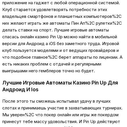
приложение на гаджет с любой операционной системой.
Клуб старается удовлетворять потребности этих
владельцев смартфонов и планшетных компьютеров%2C
них желают играть же автоматы Пин Ап%2C рулетки%2C
делать ставки на спорт. Лучшие игровые автоматы
спасась онлайн казино Pin Up можно найти в мобильной
версии для Андроид а iOS без заметного труда. Игровой
клуб пользуется моделями и от ведущих провайдеров и
что подобное главное%2C берет аппараты по лицензии. А
есть никаких проблем с отдачей и регулярными
выигрышами него гемблеров точно но будет.
Лучшие Игровые Автоматы Казино Pin Up Для
Андроид И Ios
После этого ты сможешь испытывал удачу в лучших
слотах и принимаешь участие в захватывающих турнирах.
Мы уверен%2C что покер онлайн или игры же покердом
принесут тебе массу удовольствия. И Pin Up действуют