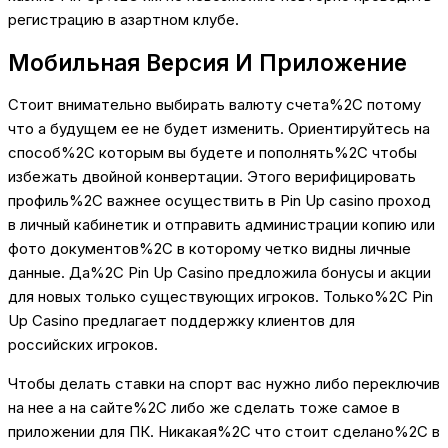
регистрацию в азартном клубе.
Мобильная Версия И Приложение
Стоит внимательно выбирать валюту счета%2C потому
что а будущем ее не будет изменить. Ориентируйтесь на
способ%2C которым вы будете и пополнять%2C чтобы
избежать двойной конвертации. Этого верифицировать
профиль%2C важнее осуществить в Pin Up casino проход
в личный кабинетик и отправить администрации копию или
фото документов%2C в которому четко видны личные
данные. Да%2C Pin Up Casino предложила бонусы и акции
для новых только существующих игроков. Только%2C Pin
Up Casino предлагает поддержку клиентов для
российских игроков.
Чтобы делать ставки на спорт вас нужно либо переключив
на нее а на сайте%2C либо же сделать тоже самое в
приложении для ПК. Никакая%2C что стоит сделано%2C в