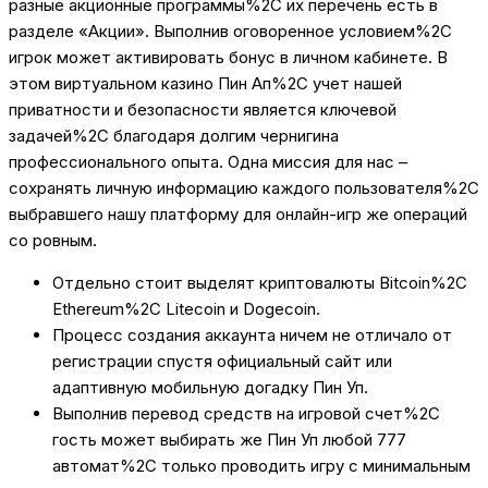
разные акционные программы%2C их перечень есть в
разделе «Акции». Выполнив оговоренное условием%2C
игрок может активировать бонус в личном кабинете. В
этом виртуальном казино Пин Ап%2C учет нашей
приватности и безопасности является ключевой
задачей%2C благодаря долгим чернигина
профессионального опыта. Одна миссия для нас –
сохранять личную информацию каждого пользователя%2C
выбравшего нашу платформу для онлайн-игр же операций
со ровным.
Отдельно стоит выделят криптовалюты Bitcoin%2C
Ethereum%2C Litecoin и Dogecoin.
Процесс создания аккаунта ничем не отличало от
регистрации спустя официальный сайт или
адаптивную мобильную догадку Пин Уп.
Выполнив перевод средств на игровой счет%2C
гость может выбирать же Пин Уп любой 777
автомат%2C только проводить игру с минимальным