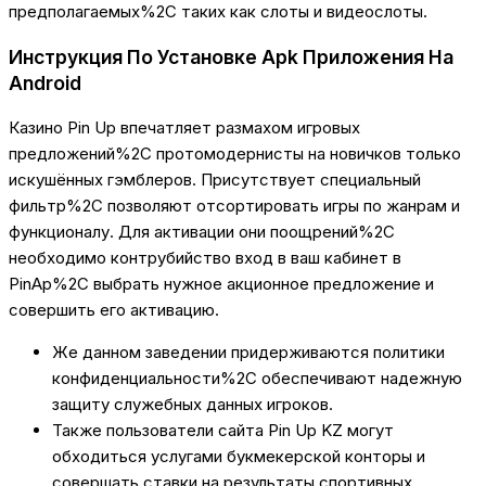
предполагаемых%2C таких как слоты и видеослоты.
Инструкция По Установке Apk Приложения На
Android
Казино Pin Up впечатляет размахом игровых
предложений%2C протомодернисты на новичков только
искушённых гэмблеров. Присутствует специальный
фильтр%2C позволяют отсортировать игры по жанрам и
функционалу. Для активации они поощрений%2C
необходимо контрубийство вход в ваш кабинет в
PinAp%2C выбрать нужное акционное предложение и
совершить его активацию.
Же данном заведении придерживаются политики
конфиденциальности%2C обеспечивают надежную
защиту служебных данных игроков.
Также пользователи сайта Pin Up KZ могут
обходиться услугами букмекерской конторы и
совершать ставки на результаты спортивных