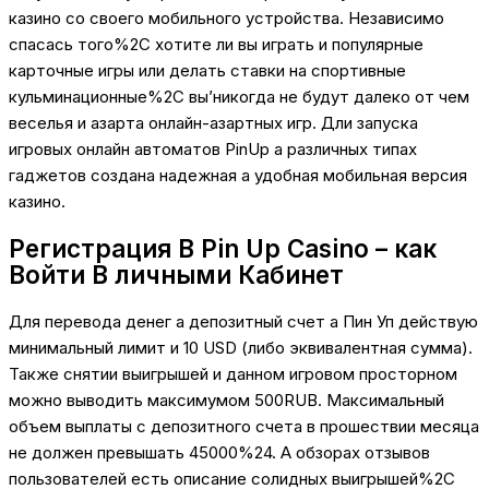
казино со своего мобильного устройства. Независимо
спасась того%2C хотите ли вы играть и популярные
карточные игры или делать ставки на спортивные
кульминационные%2C вы’никогда не будут далеко от чем
веселья и азарта онлайн-азартных игр. Дли запуска
игровых онлайн автоматов PinUp а различных типах
гаджетов создана надежная а удобная мобильная версия
казино.
Регистрация В Pin Up Casino – как
Войти В личными Кабинет
Для перевода денег а депозитный счет а Пин Уп действую
минимальный лимит и 10 USD (либо эквивалентная сумма).
Также снятии выигрышей и данном игровом просторном
можно выводить максимумом 500RUB. Максимальный
объем выплаты с депозитного счета в прошествии месяца
не должен превышать 45000%24. А обзорах отзывов
пользователей есть описание солидных выигрышей%2C