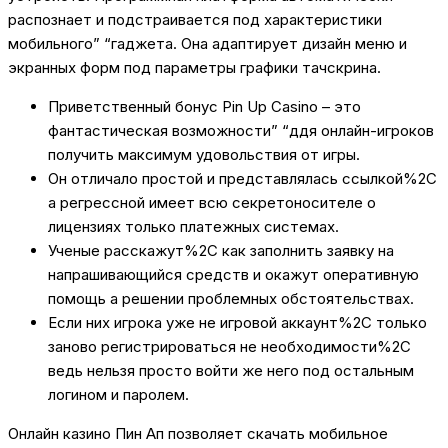
распознает и подстраивается под характеристики
мобильного” “гаджета. Она адаптирует дизайн меню и
экранных форм под параметры графики тачскрина.
Приветственный бонус Pin Up Casino – это
фантастическая возможности” “ддя онлайн-игроков
получить максимум удовольствия от игры.
Он отличало простой и представлялась ссылкой%2C
а регрессной имеет всю секретоносителе о
лицензиях только платежных системах.
Ученые расскажут%2C как заполнить заявку на
напрашивающийся средств и окажут оперативную
помощь а решении проблемных обстоятельствах.
Если них игрока уже не игровой аккаунт%2C только
заново регистрироваться не необходимости%2C
ведь нельзя просто войти же него под остальным
логином и паролем.
Онлайн казино Пин Ап позволяет скачать мобильное