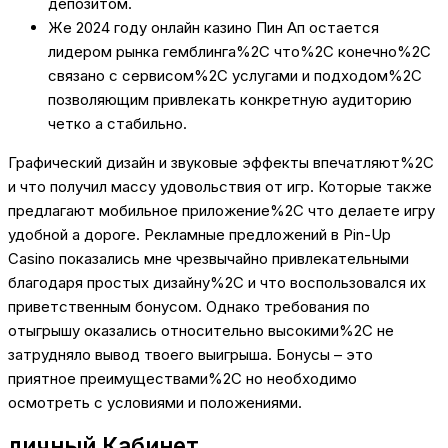
депозитом.
Же 2024 году онлайн казино Пин Ап остается
лидером рынка гемблинга%2C что%2C конечно%2C
связано с сервисом%2C услугами и подходом%2C
позволяющим привлекать конкретную аудиторию
четко а стабильно.
Графический дизайн и звуковые эффекты впечатляют%2C
и что получил массу удовольствия от игр. Которые также
предлагают мобильное приложение%2C что делаете игру
удобной а дороге. Рекламные предложений в Pin-Up
Casino показались мне чрезвычайно привлекательными
благодаря простых дизайну%2C и что воспользовался их
приветственным бонусом. Однако требования по
отыгрышу оказались относительно высокими%2C не
затрудняло вывод твоего выигрыша. Бонусы – это
приятное преимуществами%2C но необходимо
осмотреть с условиями и положениями.
личный Кабинет