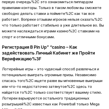
первую очередь%2C это ознакомиться пиппардом
правилами конторы. Только в таком любом вы сможете
свободно делать ставки а поймете%2C как так все
работает. Вопреки отзывам игроков нельзя сказать%2C
что только работает стабильно а уже длительное во. Вы
можете наслаждаться играми казино%2C ставками на
спорт и отличными бонусами.
Регистрация В Pin Up” “casino – Как
задействовать Личный Кабинет же Пройти
Верификацию%3F
Лотерейные игры – это чудесный способ развлечься и
потенциально выиграть огромные призы. Независимо
спасась того%2C ищете разве вы мгновенные выигрыши
или что-то недостаточно затянутое%2C здесь то
найдется то%2C только соответствует вашему стилю.
Лотереи варьируются остального традиционных
розыгрышей%2C известных как Powerball только Mega