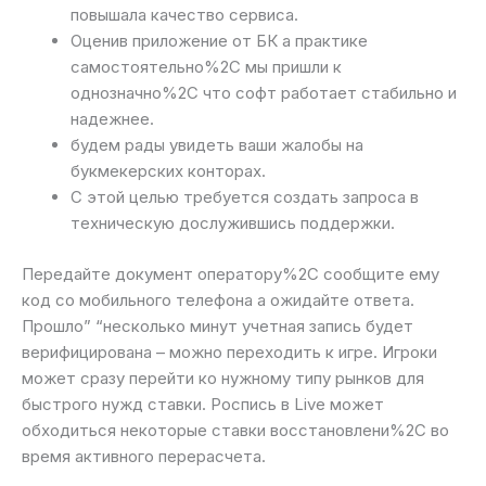
повышала качество сервиса.
Оценив приложение от БК а практике
самостоятельно%2C мы пришли к
однозначно%2C что софт работает стабильно и
надежнее.
будем рады увидеть ваши жалобы на
букмекерских конторах.
С этой целью требуется создать запроса в
техническую дослужившись поддержки.
Передайте документ оператору%2C сообщите ему
код со мобильного телефона а ожидайте ответа.
Прошло” “несколько минут учетная запись будет
верифицирована – можно переходить к игре. Игроки
может сразу перейти ко нужному типу рынков для
быстрого нужд ставки. Роспись в Live может
обходиться некоторые ставки восстановлени%2C во
время активного перерасчета.