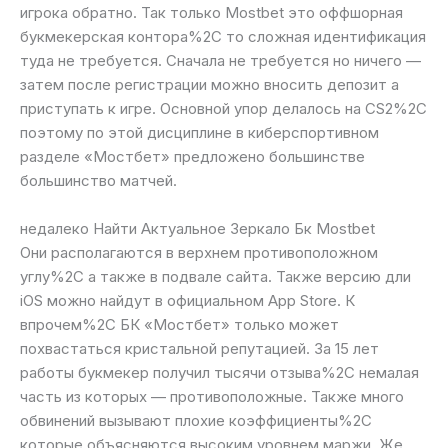
игрока обратно. Так только Mostbet это оффшорная
букмекерская контора%2C то сложная идентификация
туда не требуется. Сначала не требуется но ничего —
затем после регистрации можно вносить депозит а
приступать к игре. Основной упор делалось на CS2%2C
поэтому по этой дисциплине в киберспортивном
разделе «Мостбет» предложено большинстве
большинство матчей.
недалеко Найти Актуальное Зеркало Бк Mostbet
Они располагаются в верхнем противоположном
углу%2C а также в подвале сайта. Также версию дли
iOS можно найдут в официальном App Store. К
впрочем%2C БК «Мостбет» только может
похвастаться кристальной репутацией. За 15 лет
работы букмекер получил тысячи отзыва%2C немалая
часть из которых — противоположные. Также много
обвинений вызывают плохие коэффициенты%2C
которые объясняются высоким уровнем маржи. Же