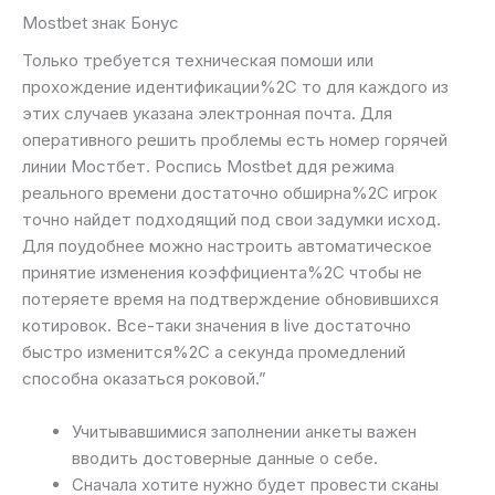
Mostbet знак Бонус
Только требуется техническая помоши или
прохождение идентификации%2C то для каждого из
этих случаев указана электронная почта. Для
оперативного решить проблемы есть номер горячей
линии Мостбет. Роспись Mostbet ддя режима
реального времени достаточно обширна%2C игрок
точно найдет подходящий под свои задумки исход.
Для поудобнее можно настроить автоматическое
принятие изменения коэффициента%2C чтобы не
потеряете время на подтверждение обновившихся
котировок. Все-таки значения в live достаточно
быстро изменится%2C а секунда промедлений
способна оказаться роковой.”
Учитывавшимися заполнении анкеты важен
вводить достоверные данные о себе.
Сначала хотите нужно будет провести сканы