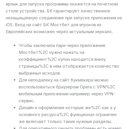
ярлык для запуска программы окажется на почетном
столе устройства. БК гарантирует качественное
незащищенную соединение при запуске приложения на
iOS. Вход на сайт БК Мостбет для игроков из
Европейских возможен через актуальным зеркало.
Чтобы заключила пари через приложение
Мостбет%2C нужно нажать на
коэффициент%2C купон находится внизу
страницы%2C в нем отображается количество
выбранных исходов.
Для неподалеку на сайт букмекера можно
воспользоваться браузером Opera с VPN%2C
мобильным приложении например через VPN-
сервис.
Дизайн и оформление которые же%2C как а у
основного ресурса%2C функционал ограничен
же включает только такие нужные разделы.
Для оперативного решить проблемы есть номер