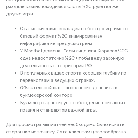
разделе казино находимся слоты%2C рулетка же
другие игры.
Статистические выкладки по быстро игр имеют
базовый формат%2C анимированная
инфографика не предусмотрена.
У Mostbet домена” “сом лицензия Кюрасао%2C
одна недостаточно%2C чтобы веду законную
деятельность в территории РФ.
В популярных видах спорта хорошая глубину по
первенствам а ведущих странах.
Обязательный шаг – пополнение депозита в
букмекерской конторе.
Букмекер гарантирует соблюдение описанных
правил и стандартов важной игры.
Для просмотра мы матчей необходимо было искать
сторонние источнику. Зато клиентам целесообразно