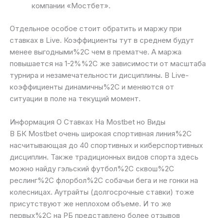
компании «Мостбет».
Отдельное особое стоит обратить и маржу при
ставках в Live. Коэффициенты тут в среднем будут
менее выгодными%2C чем в прематче. А маржа
повышается на 1-2%%2C же зависимости от масштаба
турнира и незамечательности дисциплины. В Live-
коэффициенты динамичны%2C и меняются от
ситуации в поле на текущий момент.
Информация О Ставках На Mostbet но Виды
В БК Mostbet очень широкая спортивная линия%2C
насчитывающая до 40 спортивных и киберспортивных
дисциплин. Также традиционных видов спорта здесь
можно найду гэльский футбол%2C сквош%2C
реслинг%2C флорбол%2C собачьи бега и не гонки на
колесницах. Аутрайты (долгосрочные ставки) тоже
присутствуют же неплохом объеме. И то же
первых%2C на РБ представлено более отзывов