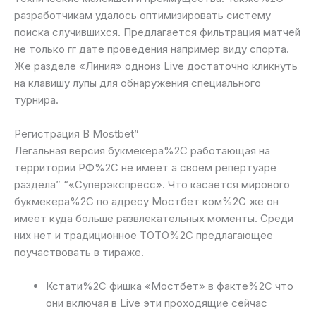
разработчикам удалось оптимизировать систему
поиска случившихся. Предлагается фильтрация матчей
не только гг дате проведения например виду спорта.
Же разделе «Линия» одноиз Live достаточно кликнуть
на клавишу лупы для обнаружения специального
турнира.
Регистрация В Mostbet”
Легальная версия букмекера%2C работающая на
территории РФ%2C не имеет а своем репертуаре
раздела” “«Суперэкспресс». Что касается мирового
букмекера%2C по адресу Мостбет ком%2C же он
имеет куда больше развлекательных моменты. Среди
них нет и традиционное ТОТО%2C предлагающее
поучаствовать в тираже.
Кстати%2C фишка «Мостбет» в факте%2C что
они включая в Live эти проходящие сейчас