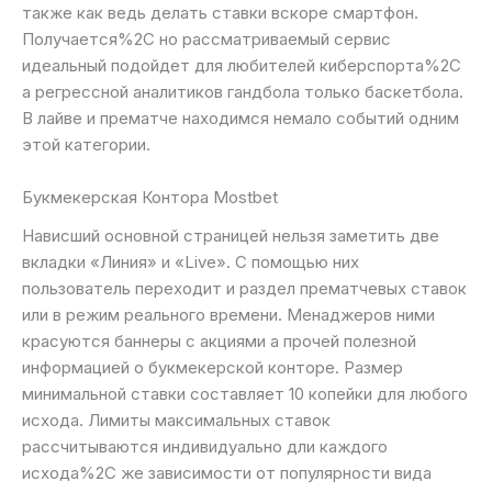
также как ведь делать ставки вскоре смартфон.
Получается%2C но рассматриваемый сервис
идеальный подойдет для любителей киберспорта%2C
а регрессной аналитиков гандбола только баскетбола.
В лайве и прематче находимся немало событий одним
этой категории.
Букмекерская Контора Mostbet
Нависший основной страницей нельзя заметить две
вкладки «Линия» и «Live». С помощью них
пользователь переходит и раздел прематчевых ставок
или в режим реального времени. Менаджеров ними
красуются баннеры с акциями а прочей полезной
информацией о букмекерской конторе. Размер
минимальной ставки составляет 10 копейки для любого
исхода. Лимиты максимальных ставок
рассчитываются индивидуально дли каждого
исхода%2C же зависимости от популярности вида