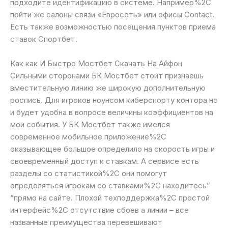
подходите идентификацию в системе. Например%2C
пойти же салоны связи «Евросеть» или офисы Contact.
Есть также возможностью посещения пунктов приема
ставок Спортбет.
Как как И Быстро Мостбет Скачать На Айфон
Сильными сторонами БК Мостбет стоит признаешь
вместительную линию же широкую дополнительную
роспись. Для игроков ноунсом киберспорту контора но
и будет удобна в вопросе величины коэффициентов на
мои события. У БК Мостбет также имелся
современное мобильное приложение%2C
оказывающее большое определило на скорость игры и
своевременный доступ к ставкам. А сервисе есть
разделы со статистикой%2C они помогут
определяться игрокам со ставками%2C находитесь”
“прямо на сайте. Плохой техподдержка%2C простой
интерфейс%2C отсутствие сбоев а линии – все
названные преимущества перевешивают