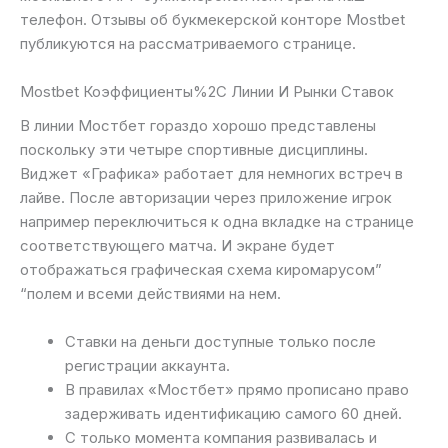
телефон. Отзывы об букмекерской конторе Mostbet
публикуются на рассматриваемого странице.
Mostbet Коэффициенты%2C Линии И Рынки Ставок
В линии Мостбет гораздо хорошо представлены
поскольку эти четыре спортивные дисциплины.
Виджет «Графика» работает для немногих встреч в
лайве. После авторизации через приложение игрок
например переключиться к одна вкладке на странице
соответствующего матча. И экране будет
отображаться графическая схема киромарусом”
“полем и всеми действиями на нем.
Ставки на деньги доступные только после
регистрации аккаунта.
В правилах «Мостбет» прямо прописано право
задерживать идентификацию самого 60 дней.
С только момента компания развивалась и