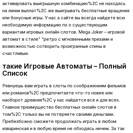
активировать выигрышную комбинацию%2C не находясь
на линии выплат%2C же выигрывать бесплатные вращения
или бонусные игры. У нас а сайте вы всегда найдете всю
необходимую информацию по о существующим
вариантам игровых онлайн слотов. Mega Joker – игровой
автомат в стиле” “ретро с мгновенными призами и
возможностью сотворить проигранные спины в
счастливые.
такие Игровые Автоматы – Полный
Список
Ревнуешь вам играть в слоты по соображениям фильмов
или романов%2C предпочитаете что-то новее или
наоборот древняя%2C у нас найдется все и дли всех.
Главное преимущество бесплатных онлайн слотов в
том%2C только вы не потеряете своими деньгами.
Пребезбожно сможете продолжать играть в любом
изваринская и в любую время не обходясь ничем. За так