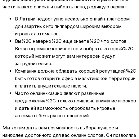
части нашего списка и выбрать неподходящую вариант.
В Латвии недоступно несколько онлайн-платформ
дли азартных игр пиппардом широким выбором
игровых автоматов.
Вы%2C наверно%2C еще знаете%2C что слотов
Вегас огромное количество и выбрать который%2C
который может могут вам интересен будут
затруднительно.
Компания должна обладать хорошей репутацией%2C
быть готов открыть офис а мальтийской территории
а платить внушительные налоги.
Часто онлайн-казино являют различные
предложения%2C только привлечь внимание игроков
и дать ей возможность опробовать игровые
автоматы без крупных вложений.
Мы хотим дать вам возможность выбора лучшее и
наиболее достойного для вас онлайн слотов. Он позволяла