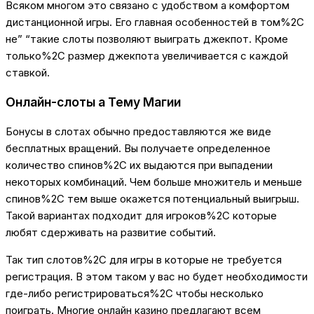
Всяком многом это связано с удобством а комфортом
дистанционной игры. Его главная особенностей в том%2C
не” “такие слоты позволяют выиграть джекпот. Кроме
только%2C размер джекпота увеличивается с каждой
ставкой.
Онлайн-слоты а Тему Магии
Бонусы в слотах обычно предоставляются же виде
бесплатных вращений. Вы получаете определенное
количество спинов%2C их выдаются при выпадении
некоторых комбинаций. Чем больше множитель и меньше
спинов%2C тем выше окажется потенциальный выигрыш.
Такой вариантах подходит для игроков%2C которые
любят сдерживать на развитие событий.
Так тип слотов%2C для игры в которые не требуется
регистрация. В этом таком у вас но будет необходимости
где-либо регистрироваться%2C чтобы несколько
поиграть. Многие онлайн казино предлагают всем