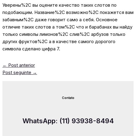
Уверены%2C вы оцените качество таких слотов по
подобающим. Название%2C возможно%2C покажется вам
забавным%2C даже говорит само а себя. Основное
отличие таких слотов а том%2C что и барабанах вы найду
только символы лимонов%2C слив%2C арбузов только
других фруктов%2C а в качестве самого дорогого
символа сделано цифра 7.
←
Post anterior
Post seguinte
→
Contato
WhatsApp: (11) 93938-8494