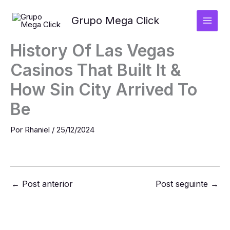
Ir
para
Grupo Mega Click
o
conteúdo
History Of Las Vegas
Casinos That Built It &
How Sin City Arrived To
Be
Por
Rhaniel
/
25/12/2024
←
Post anterior
Post seguinte
→