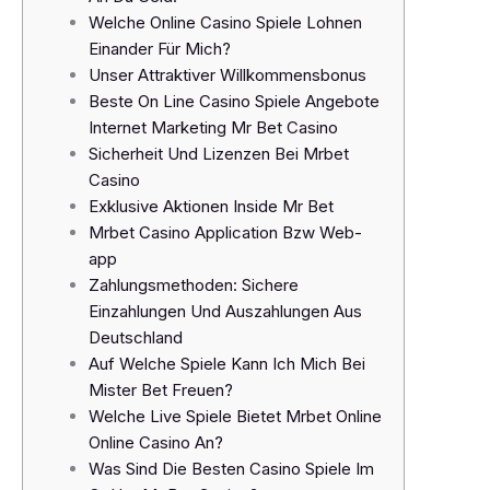
Welche Online Casino Spiele Lohnen
Einander Für Mich?
Unser Attraktiver Willkommensbonus
Beste On Line Casino Spiele Angebote
Internet Marketing Mr Bet Casino
Sicherheit Und Lizenzen Bei Mrbet
Casino
Exklusive Aktionen Inside Mr Bet
Mrbet Casino Application Bzw Web-
app
Zahlungsmethoden: Sichere
Einzahlungen Und Auszahlungen Aus
Deutschland
Auf Welche Spiele Kann Ich Mich Bei
Mister Bet Freuen?
Welche Live Spiele Bietet Mrbet Online
Online Casino An?
Was Sind Die Besten Casino Spiele Im