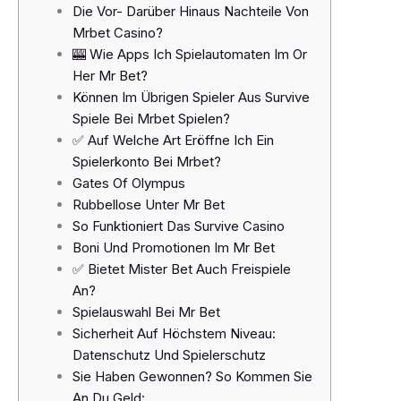
Die Vor- Darüber Hinaus Nachteile Von
Mrbet Casino?
🎰 Wie Apps Ich Spielautomaten Im Or
Her Mr Bet?
Können Im Übrigen Spieler Aus Survive
Spiele Bei Mrbet Spielen?
✅ Auf Welche Art Eröffne Ich Ein
Spielerkonto Bei Mrbet?
Gates Of Olympus
Rubbellose Unter Mr Bet
So Funktioniert Das Survive Casino
Boni Und Promotionen Im Mr Bet
✅ Bietet Mister Bet Auch Freispiele
An?
Spielauswahl Bei Mr Bet
Sicherheit Auf Höchstem Niveau:
Datenschutz Und Spielerschutz
Sie Haben Gewonnen? So Kommen Sie
An Du Geld: