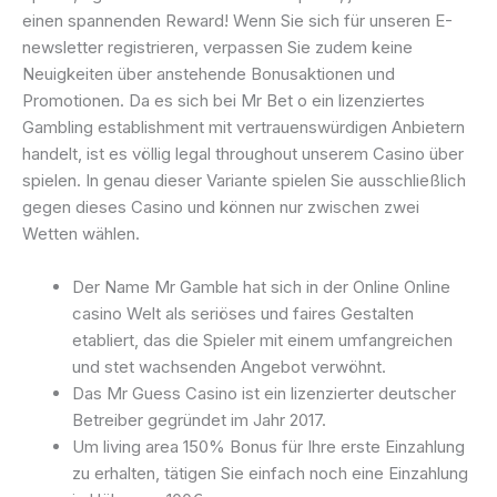
einen spannenden Reward! Wenn Sie sich für unseren E-
newsletter registrieren, verpassen Sie zudem keine
Neuigkeiten über anstehende Bonusaktionen und
Promotionen. Da es sich bei Mr Bet o ein lizenziertes
Gambling establishment mit vertrauenswürdigen Anbietern
handelt, ist es völlig legal throughout unserem Casino über
spielen. In genau dieser Variante spielen Sie ausschließlich
gegen dieses Casino und können nur zwischen zwei
Wetten wählen.
Der Name Mr Gamble hat sich in der Online Online
casino Welt als seriöses und faires Gestalten
etabliert, das die Spieler mit einem umfangreichen
und stet wachsenden Angebot verwöhnt.
Das Mr Guess Casino ist ein lizenzierter deutscher
Betreiber gegründet im Jahr 2017.
Um living area 150% Bonus für Ihre erste Einzahlung
zu erhalten, tätigen Sie einfach noch eine Einzahlung