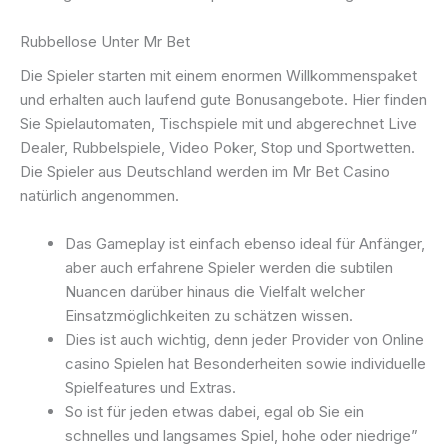
Rubbellose Unter Mr Bet
Die Spieler starten mit einem enormen Willkommenspaket
und erhalten auch laufend gute Bonusangebote. Hier finden
Sie Spielautomaten, Tischspiele mit und abgerechnet Live
Dealer, Rubbelspiele, Video Poker, Stop und Sportwetten.
Die Spieler aus Deutschland werden im Mr Bet Casino
natürlich angenommen.
Das Gameplay ist einfach ebenso ideal für Anfänger,
aber auch erfahrene Spieler werden die subtilen
Nuancen darüber hinaus die Vielfalt welcher
Einsatzmöglichkeiten zu schätzen wissen.
Dies ist auch wichtig, denn jeder Provider von Online
casino Spielen hat Besonderheiten sowie individuelle
Spielfeatures und Extras.
So ist für jeden etwas dabei, egal ob Sie ein
schnelles und langsames Spiel, hohe oder niedrige”