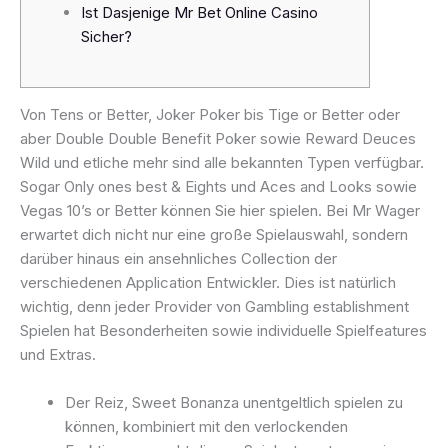
Ist Dasjenige Mr Bet Online Casino
Sicher?
Von Tens or Better, Joker Poker bis Tige or Better oder
aber Double Double Benefit Poker sowie Reward Deuces
Wild und etliche mehr sind alle bekannten Typen verfügbar.
Sogar Only ones best & Eights und Aces and Looks sowie
Vegas 10’s or Better können Sie hier spielen. Bei Mr Wager
erwartet dich nicht nur eine große Spielauswahl, sondern
darüber hinaus ein ansehnliches Collection der
verschiedenen Application Entwickler. Dies ist natürlich
wichtig, denn jeder Provider von Gambling establishment
Spielen hat Besonderheiten sowie individuelle Spielfeatures
und Extras.
Der Reiz, Sweet Bonanza unentgeltlich spielen zu
können, kombiniert mit den verlockenden