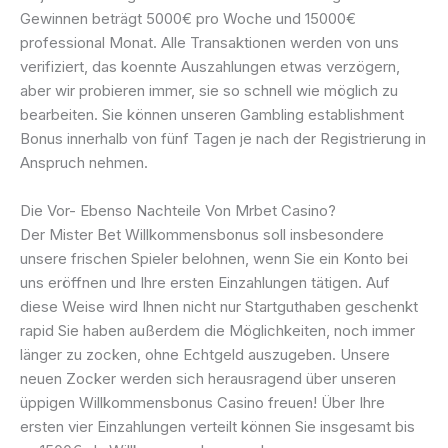
Gewinnen beträgt 5000€ pro Woche und 15000€
professional Monat. Alle Transaktionen werden von uns
verifiziert, das koennte Auszahlungen etwas verzögern,
aber wir probieren immer, sie so schnell wie möglich zu
bearbeiten. Sie können unseren Gambling establishment
Bonus innerhalb von fünf Tagen je nach der Registrierung in
Anspruch nehmen.
Die Vor- Ebenso Nachteile Von Mrbet Casino?
Der Mister Bet Willkommensbonus soll insbesondere
unsere frischen Spieler belohnen, wenn Sie ein Konto bei
uns eröffnen und Ihre ersten Einzahlungen tätigen. Auf
diese Weise wird Ihnen nicht nur Startguthaben geschenkt
rapid Sie haben außerdem die Möglichkeiten, noch immer
länger zu zocken, ohne Echtgeld auszugeben. Unsere
neuen Zocker werden sich herausragend über unseren
üppigen Willkommensbonus Casino freuen! Über Ihre
ersten vier Einzahlungen verteilt können Sie insgesamt bis