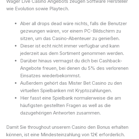
Wager Live Casino Angebots zeugen Software Hersteller
wie Evolution sowie Playtech.
Aber all drops dead wäre nichts, falls die Benutzer
gezwungen wären, vor einem PC-Bildschirm zu
sitzen, um das Casino-Abenteuer zu genießen.
Dieser ist echt nicht immer verfügbar und kann
jederzeit aus dem Sortiment genommen werden.
Darüber hinaus vermagst du dich bei Cashback-
Angebote freuen, bei denen du 5% des verlorenen
Einsatzes wiederbekommst.
Außerdem gehört das Mister Bet Casino zu den
virtuellen Spielbanken mit Kryptozahlungen.
Hier fasst eine Spielbank normalerweise die am
häufigsten gestellten Fragen as well as die
dazugehörigen Antworten zusammen.
Damit Sie throughout unserem Casino den Bonus erhalten
können, ist eine Mindesteinzahlung von 12€ erforderlich.