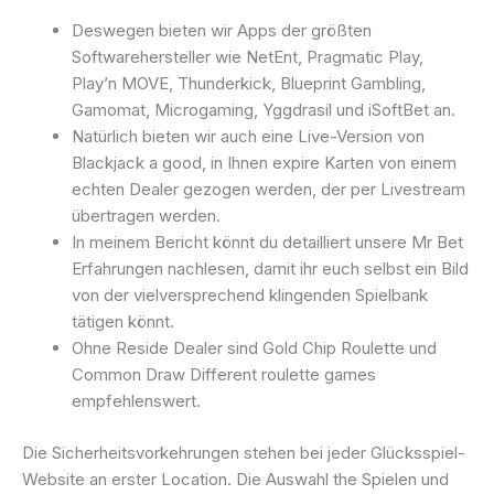
Deswegen bieten wir Apps der größten
Softwarehersteller wie NetEnt, Pragmatic Play,
Play’n MOVE, Thunderkick, Blueprint Gambling,
Gamomat, Microgaming, Yggdrasil und iSoftBet an.
Natürlich bieten wir auch eine Live-Version von
Blackjack a good, in Ihnen expire Karten von einem
echten Dealer gezogen werden, der per Livestream
übertragen werden.
In meinem Bericht könnt du detailliert unsere Mr Bet
Erfahrungen nachlesen, damit ihr euch selbst ein Bild
von der vielversprechend klingenden Spielbank
tätigen könnt.
Ohne Reside Dealer sind Gold Chip Roulette und
Common Draw Different roulette games
empfehlenswert.
Die Sicherheitsvorkehrungen stehen bei jeder Glücksspiel-
Website an erster Location. Die Auswahl the Spielen und