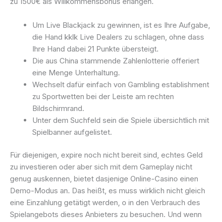
zu 1500€ als Willkommensbonus erlangen.
Um Live Blackjack zu gewinnen, ist es Ihre Aufgabe,
die Hand kklk Live Dealers zu schlagen, ohne dass
Ihre Hand dabei 21 Punkte übersteigt.
Die aus China stammende Zahlenlotterie offeriert
eine Menge Unterhaltung.
Wechselt dafür einfach von Gambling establishment
zu Sportwetten bei der Leiste am rechten
Bildschirmrand.
Unter dem Suchfeld sein die Spiele übersichtlich mit
Spielbanner aufgelistet.
Für diejenigen, expire noch nicht bereit sind, echtes Geld
zu investieren oder aber sich mit dem Gameplay nicht
genug auskennen, bietet dasjenige Online-Casino einen
Demo-Modus an. Das heißt, es muss wirklich nicht gleich
eine Einzahlung getätigt werden, o in den Verbrauch des
Spielangebots dieses Anbieters zu besuchen. Und wenn