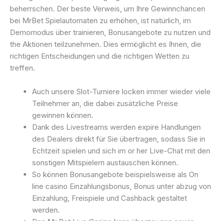
beherrschen. Der beste Verweis, um Ihre Gewinnchancen
bei MrBet Spielautomaten zu erhöhen, ist natürlich, im
Demomodus über trainieren, Bonusangebote zu nutzen und
the Aktionen teilzunehmen. Dies ermöglicht es Ihnen, die
richtigen Entscheidungen und die richtigen Wetten zu
treffen.
Auch unsere Slot-Turniere locken immer wieder viele
Teilnehmer an, die dabei zusätzliche Preise
gewinnen können.
Dank des Livestreams werden expire Handlungen
des Dealers direkt für Sie übertragen, sodass Sie in
Echtzeit spielen und sich im or her Live-Chat mit den
sonstigen Mitspielern austauschen können.
So können Bonusangebote beispielsweise als On
line casino Einzahlungsbonus, Bonus unter abzug von
Einzahlung, Freispiele und Cashback gestaltet
werden.