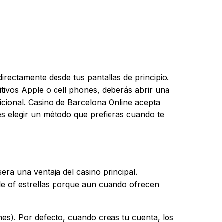
irectamente desde tus pantallas de principio.
itivos Apple o cell phones, deberás abrir una
icional. Casino de Barcelona Online acepta
es elegir un método que prefieras cuando te
a una ventaja del casino principal.
le of estrellas porque aun cuando ofrecen
nes). Por defecto, cuando creas tu cuenta, los