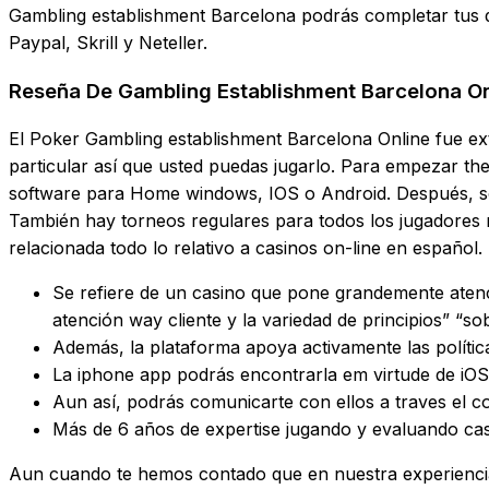
Gambling establishment Barcelona podrás completar tus de
Paypal, Skrill y Neteller.
Reseña De Gambling Establishment Barcelona On
El Poker Gambling establishment Barcelona Online fue ex
particular así que usted puedas jugarlo. Para empezar the 
software para Home windows, IOS o Android. Después, sólo
También hay torneos regulares para todos los jugadores 
relacionada todo lo relativo a casinos on-line en español.
Se refiere de un casino que pone grandemente atenci
atención way cliente y la variedad de principios” “
Además, la plataforma apoya activamente las polític
La iphone app podrás encontrarla em virtude de iOS
Aun así, podrás comunicarte con ellos a traves el c
Más de 6 años de expertise jugando y evaluando cas
Aun cuando te hemos contado que en nuestra experiencia 