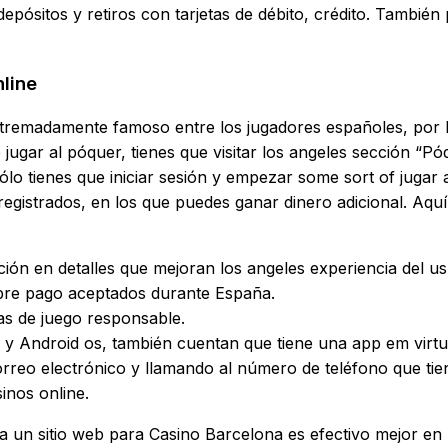
pósitos y retiros con tarjetas de débito, crédito. También
line
tremadamente famoso entre los jugadores españoles, por lo
jugar al póquer, tienes que visitar los angeles sección “Pó
 tienes que iniciar sesión y empezar some sort of jugar a
registrados, en los que puedes ganar dinero adicional. Aq
ón en detalles que mejoran los angeles experiencia del us
sobre pago aceptados durante España.
as de juego responsable.
 y Android os, también cuentan que tiene una app em virt
orreo electrónico y llamando al número de teléfono que ti
inos online.
un sitio web para Casino Barcelona es efectivo mejor en u