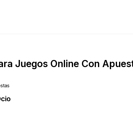
ara Juegos Online Con Apues
stas
Ocio