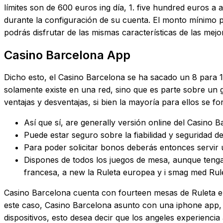
límites son de 600 euros ing día, 1. five hundred euros 
durante la configuración de su cuenta. El monto mínimo p
podrás disfrutar de las mismas características de las mej
Casino Barcelona App
Dicho esto, el Casino Barcelona se ha sacado un 8 para
solamente existe en una red, sino que es parte sobre un 
ventajas y desventajas, si bien la mayoría para ellos se f
Así que sí, are generally versión online del Casin
Puede estar seguro sobre la fiabilidad y seguridad de
Para poder solicitar bonos deberás entonces servir
Dispones de todos los juegos de mesa, aunque tengas
francesa, a new la Ruleta europea y i smag med Rul
Casino Barcelona cuenta con fourteen mesas de Ruleta en 
este caso, Casino Barcelona asunto con una iphone app, pe
dispositivos, esto desea decir que los angeles experiencia 