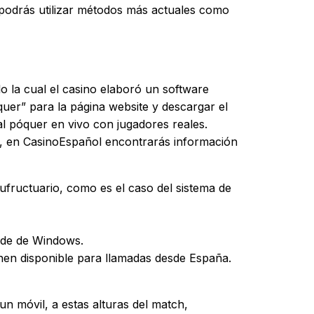
 podrás utilizar métodos más actuales como
 la cual el casino elaboró un software
quer” para la página website y descargar el
l póquer en vivo con jugadores reales.
uí, en CasinoEspañol encontrarás información
ufructuario, como es el caso del sistema de
ude de Windows.
enen disponible para llamadas desde España.
n móvil, a estas alturas del match,