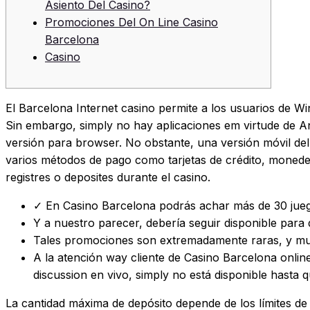
Asiento Del Casino?
Promociones Del On Line Casino
Barcelona
Casino
El Barcelona Internet casino permite a los usuarios de W
Sin embargo, simply no hay aplicaciones em virtude de And
versión para browser. No obstante, una versión móvil del 
varios métodos de pago como tarjetas de crédito, monede
registres o deposites durante el casino.
✓ En Casino Barcelona podrás achar más de 30 jueg
Y a nuestro parecer, debería seguir disponible para 
Tales promociones son extremadamente raras, y much
A la atención way cliente de Casino Barcelona onli
discussion en vivo, simply no está disponible hasta q
La cantidad máxima de depósito depende de los límites de