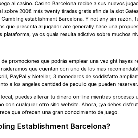
ego al casino. Casino Barcelona recibe a sus nuevos juga
l sobre 200€ más twenty tiradas gratis afin de la slot Gate
Gambling establishment Barcelona. Y not any sin razón, fu
os que presenta al jugador are generally hace una propuest
 plataforma, ya os quais resulta adictivo sobre muchos niv
 de promociones que podrás emplear una vez ght hayas reg
consideramos que cuentan con uno de los mas recomendabl
krill, PayPal y Neteller, 3 monederos de soddisfatto ampl
uanto a los angeles cantidad de peculio que pueden reservar
vo local, puedes alterar tu dinero on-line mientras procesas
con cualquier otro sitio website. Ahora, ¡ya debes disfruta
rece que ofrecen una gran conocimiento de juego.
ling Establishment Barcelona?