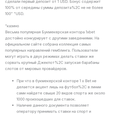
сделали первый депозит от 1 USD. Бонус содержит
100% от середины суммы депозита%2C не не более
100″ “USD.
“казино
Весьма популярная Букмекерская контора 1xbet
достойно конкурирует с другими заведениями. На
официальном сайте собрана коллекция самых
популярных направлений гемблинга. Пользователи
могут играть в двух режимах делать ставки же
сорвать крупный Джекпот%2C запуская барабаны
слотов от мировых провайдеров.
При что в букмекерской конторе 1 x Bet не
делается акцент лишь на футбол%2C в линии
сами найдете свыше 20 видов спорта же около
1000 произошедших для ставок.
Наличие данного документа позволяет
оператору принимать ставки на спорт и