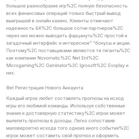
большое разнообразие игр%2C полную безопасность
всех финансовых операций только быстрый вывод
выигрышей в онлайн казино. Клиенты отмечают
надежность БК%2C большое сотни партнеров%2C
через них можно выводить фарцануть%2C простой и
загадочный интерфейс и интересное” “бонусы и акции.
Поэтому%2C поставщиками являются те гиганты%2C
как компании Novomatic%2C Net Ent%2C
Microgaming%2C Gaminator%2C Igrosoft%2C Evoplay и
них.
Bet Регистрация Нового Аккаунта
Каждый игрок любит составлять прогнозы на исход
игры его любимой команды. Используя собственные
знания и достоверную статистику%2C игрок может
вылепить прогнозы в доходы. Легко сопоставив
маловероятно исхода того одноиз иного события%2C
игрок может составить свой прогноз и оформить