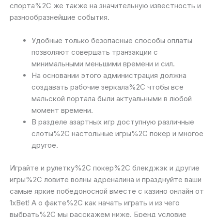
спорта%2C же также на значительную известность и
разнообразнейшие события.
Удобные только безопасные способы оплаты
позволяют совершать транзакции с
минимальными меньшими времени и сил.
На основании этого администрация должна
создавать рабочие зеркала%2C чтобы все
мальской портала были актуальными в любой
момент времени.
В разделе азартных игр доступную различные
слоты%2C настольные игры%2C покер и многое
другое.
Играйте и рулетку%2C покер%2C блекджэк и другие
игры%2C ловите волны адреналина и празднуйте ваши
самые яркие победоносной вместе с казино онлайн от
1xBet! А о факте%2C как начать играть и из чего
выбрать%2C мы расскажем ниже. Бренд условие