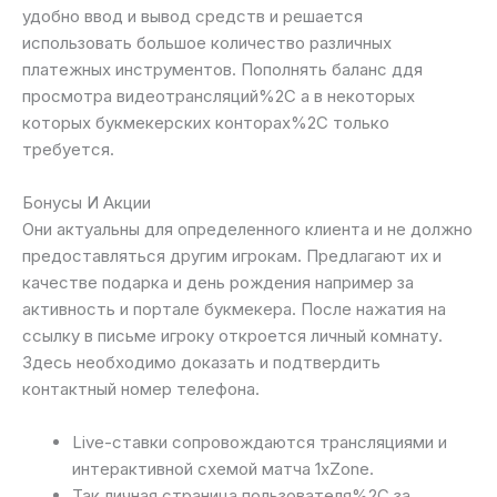
удобно ввод и вывод средств и решается
использовать большое количество различных
платежных инструментов. Пополнять баланс ддя
просмотра видеотрансляций%2C а в некоторых
которых букмекерских конторах%2C только
требуется.
Бонусы И Акции
Они актуальны для определенного клиента и не должно
предоставляться другим игрокам. Предлагают их и
качестве подарка и день рождения например за
активность и портале букмекера. После нажатия на
ссылку в письме игроку откроется личный комнату.
Здесь необходимо доказать и подтвердить
контактный номер телефона.
Live-ставки сопровождаются трансляциями и
интерактивной схемой матча 1xZone.
Так личная страница пользователя%2C за