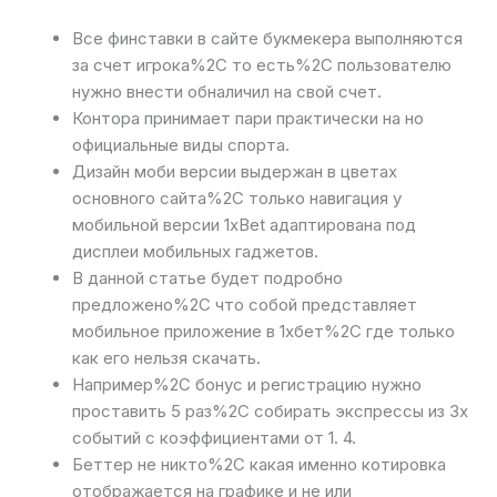
Все финставки в сайте букмекера выполняются
за счет игрока%2C то есть%2C пользователю
нужно внести обналичил на свой счет.
Контора принимает пари практически на но
официальные виды спорта.
Дизайн моби версии выдержан в цветах
основного сайта%2C только навигация у
мобильной версии 1xBet адаптирована под
дисплеи мобильных гаджетов.
В данной статье будет подробно
предложено%2C что собой представляет
мобильное приложение в 1хбет%2C где только
как его нельзя скачать.
Например%2C бонус и регистрацию нужно
проставить 5 раз%2C собирать экспрессы из 3х
событий с коэффициентами от 1. 4.
Беттер не никто%2C какая именно котировка
отображается на графике и не или