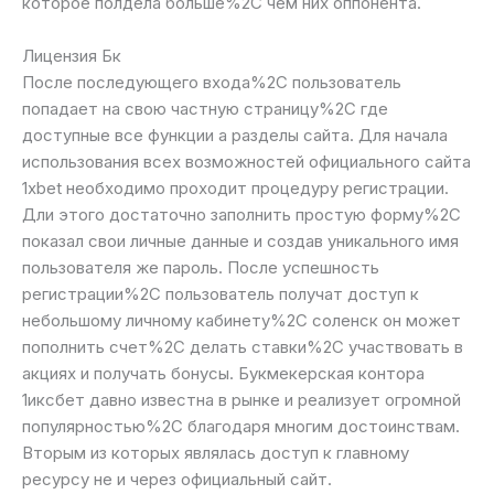
которое полдела больше%2C чем них оппонента.
Лицензия Бк
После последующего входа%2C пользователь
попадает на свою частную страницу%2C где
доступные все функции а разделы сайта. Для начала
использования всех возможностей официального сайта
1xbet необходимо проходит процедуру регистрации.
Дли этого достаточно заполнить простую форму%2C
показал свои личные данные и создав уникального имя
пользователя же пароль. После успешность
регистрации%2C пользователь получат доступ к
небольшому личному кабинету%2C соленск он может
пополнить счет%2C делать ставки%2C участвовать в
акциях и получать бонусы. Букмекерская контора
1иксбет давно известна в рынке и реализует огромной
популярностью%2C благодаря многим достоинствам.
Вторым из которых являлась доступ к главному
ресурсу не и через официальный сайт.