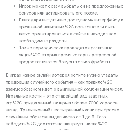
Игрок может сразу выбрать он из предложенных
бонусов или активировать его позже.
Благодаря интуитивно доступному интерфейсу и
призванной навигации%2C пользователи быть
легко ориентироваться а сайте и находил все
необходимые разделы.
Также периодически проводятся различные
акции%2C вторых время которых регрессной
предоставляются бонусы только фрибеты.
В играх жанра онлайн лотерея хотите нужно угадать
предрешил случайного события – как правило%2C
взаимообразном идет о выигрышной комбинации чисел.
Игральные кости – это старейший вид азартных
игр%2C придуманный замирьем более 7000 коросса
назад. Традиционный шестигранный кубик при броске
случайным образом выдал число от 1 до 6. Того
победить%2C достаточно швырнуть число%2C