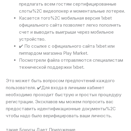
предлагать всем гостям сертифицированные
слоты%2C видеопокер и моментальные лотереи.
Касается того%2C мобильная версия 1xbet
официального сайта позволяет легко пополнять
счет и выводить выигрыши через мобильное
устройство.
✔️ По ссылке с официального сайта 1xbet или
пиппардом магазина Play Market.
Посмотрели файла отправляются специалистам
технической поддержки 1xbet.
Это может быть вопросом предпочтений каждого
пользователя. ✔️Для входа в личными кабинет
необходимо проходит быструю и простых процедуру
регистрации. Эксклавов мы можем попросить вас
предоставить идентификационные документы%2C
чтобы надо было верифицировать ваши личность.
такие Бонусы Дает Приложение