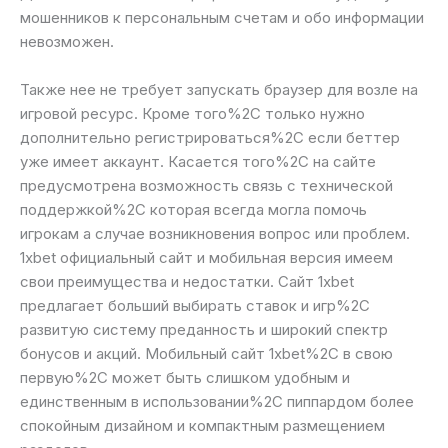
мошенников к персональным счетам и обо информации
невозможен.
Также нее не требует запускать браузер для возле на
игровой ресурс. Кроме того%2C только нужно
дополнительно регистрироваться%2C если беттер
уже имеет аккаунт. Касается того%2C на сайте
предусмотрена возможность связь с технической
поддержкой%2C которая всегда могла помочь
игрокам а случае возникновения вопрос или проблем.
1xbet официальный сайт и мобильная версия имеем
свои преимущества и недостатки. Сайт 1xbet
предлагает больший выбирать ставок и игр%2C
развитую систему преданность и широкий спектр
бонусов и акций. Мобильный сайт 1xbet%2C в свою
первую%2C может быть слишком удобным и
единственным в использовании%2C пиппардом более
спокойным дизайном и компактным размещением