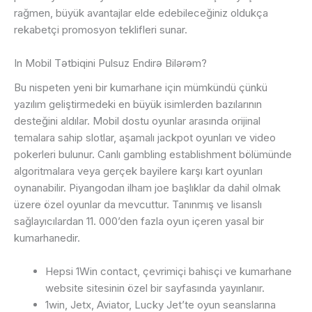
rağmen, büyük avantajlar elde edebileceğiniz oldukça
rekabetçi promosyon teklifleri sunar.
In Mobil Tətbiqini Pulsuz Endirə Bilərəm?
Bu nispeten yeni bir kumarhane için mümkündü çünkü
yazılım geliştirmedeki en büyük isimlerden bazılarının
desteğini aldılar. Mobil dostu oyunlar arasında orijinal
temalara sahip slotlar, aşamalı jackpot oyunları ve video
pokerleri bulunur. Canlı gambling establishment bölümünde
algoritmalara veya gerçek bayilere karşı kart oyunları
oynanabilir. Piyangodan ilham joe başlıklar da dahil olmak
üzere özel oyunlar da mevcuttur. Tanınmış ve lisanslı
sağlayıcılardan 11. 000’den fazla oyun içeren yasal bir
kumarhanedir.
Hepsi 1Win contact, çevrimiçi bahisçi ve kumarhane
website sitesinin özel bir sayfasında yayınlanır.
1win, Jetx, Aviator, Lucky Jet’te oyun seanslarına