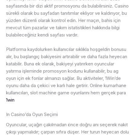
sayfasında bir dizi aktif promosyonu da bulabilirsiniz. Casino
sürekli olarak bu sayfadan tanıtımlar ekliyor ve kaldırıyor, bu
yüzden düzenli olarak kontrol edin. Her maçın, bahis için
mevcut tüm pazarlar ve takım istatistikleri hakkında bilgi
bulabileceğiniz kendi sayfası vardır.
Platforma kaydolurken kullanıcılar sıklıkla hoşgeldin bonusu
alır, bu başlangıç bakiyesini artırabilir ve daha fazla heyecan
katabilir. Buna ek olarak, bakiyeyi yatırırken oyuncular
yatırma işleminde promosyon kodunu kullanabilir, bu ag
oyun için ek fonlar almanızı sağlar. Bu aktiviteler, 1Win’de
oyunu daha da çekici ve karlı hale getirir. Online kumarhane
kullanıcıları, slot machine game oyunlarını hem gerçek para
1win
In Casino’da Oyun Seçimi
Oyuncular, uçağın çakılmadan önce doğru anı seçerek nakit
çıkışı yapmalıdır; çarpan sıfıra düşer. Her turun heyecan dolu