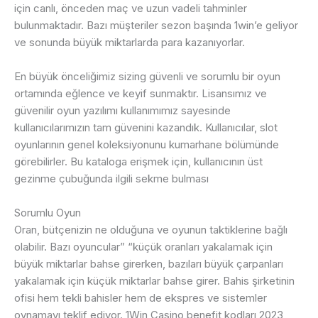
için canlı, önceden maç ve uzun vadeli tahminler
bulunmaktadır. Bazı müşteriler sezon başında 1win’e geliyor
ve sonunda büyük miktarlarda para kazanıyorlar.
En büyük önceliğimiz sizing güvenli ve sorumlu bir oyun
ortamında eğlence ve keyif sunmaktır. Lisansımız ve
güvenilir oyun yazılımı kullanımımız sayesinde
kullanıcılarımızın tam güvenini kazandık. Kullanıcılar, slot
oyunlarının genel koleksiyonunu kumarhane bölümünde
görebilirler. Bu kataloga erişmek için, kullanıcının üst
gezinme çubuğunda ilgili sekme bulması
Sorumlu Oyun
Oran, bütçenizin ne olduğuna ve oyunun taktiklerine bağlı
olabilir. Bazı oyuncular” “küçük oranları yakalamak için
büyük miktarlar bahse girerken, bazıları büyük çarpanları
yakalamak için küçük miktarlar bahse girer. Bahis şirketinin
ofisi hem tekli bahisler hem de ekspres ve sistemler
oynamayı teklif ediyor. 1Win Casino benefit kodları 2023