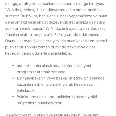
olduğu, strateji ve zamanlamanın önemli olduğu bir oyun.
1WIN ile çevrimiçi bahis dünyasına adım atmak basit bir
süreçtir. Bu bölüm, bahislerinizi nasıl yapacağınıza ve oyun
deneyiminizi nasıl en üst düzeye çıkaracağınıza dair adım
adım bir rehber sunar. 1WIN, düzenli oyuncularını Sadakat
Puanları sistemi empieza VIP Programı ile ödüllendirir.
Oyuncular oynadıkları her oyun için puan kazanır empieza bu
puanlar bir sonraki zaman diliminde nakit veya diğer
heyecan verici ödüllerle değiştirilebilir.
abonelik satın almalı hoy da sürekli en yeni
programlar aramak zorunda
Bir müsabakanın veya başka bir etkinliğin sonunda,
kazanılan miktar otomatik olarak hesabınıza
yatırılacaktır.
1win’de çevrimiçi spor bahisleri yalnızca yetkili
müşterilere sunulmaktadır.
Bu algoritma mühürlüdür ve üreticinin bile buna erişimi