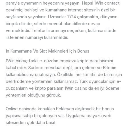
parayla oynamanın heyecanını yaşayın. Hepsi 1Win contact,
çevrimiçi bahisçi ve kumarhane internet sitesinin özel bir
sayfasında yayınlanır. Uzmanlar 7/24 çalışmakta, dünyanın
birçok dilinde, sitede mevcut olan dillerde cevap
vermektedir. Telefonla aramayı seçerken, kullanıcı sitede
listelenen numarayı kullanmalıdır.
In Kumarhane Ve Slot Makineleri Için Bonus
1Win birkaç farklı e-cüzdan empieza kripto para birimini
kabul eder. Sadece mevduat değil, pra çekme ve Bitcoin
kullanabilirsiniz unutmayın. Özellikle, her tür afin de birimi için
belirli ödeme yöntemleri kullanılamaz. Türk oyuncular için e-
cüzdanların ve kripto paraların 1Win casino’da en iyi ödeme
yöntemleri olduğunu gördük.
Online casinoda konukları bekleyen alışılmadık bir bonus
yapısına sahip birçok oyun var. Uygulama arayüzü web
sitesinden çok daha basit