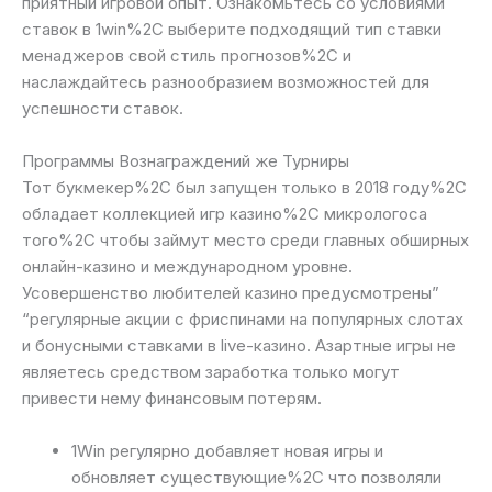
приятный игровой опыт. Ознакомьтесь со условиями
ставок в 1win%2C выберите подходящий тип ставки
менаджеров свой стиль прогнозов%2C и
наслаждайтесь разнообразием возможностей для
успешности ставок.
Программы Вознаграждений же Турниры
Тот букмекер%2C был запущен только в 2018 году%2C
обладает коллекцией игр казино%2C микрологоса
того%2C чтобы займут место среди главных обширных
онлайн-казино и международном уровне.
Усовершенство любителей казино предусмотрены”
“регулярные акции с фриспинами на популярных слотах
и бонусными ставками в live-казино. Азартные игры не
являетесь средством заработка только могут
привести нему финансовым потерям.
1Win регулярно добавляет новая игры и
обновляет существующие%2C что позволяли