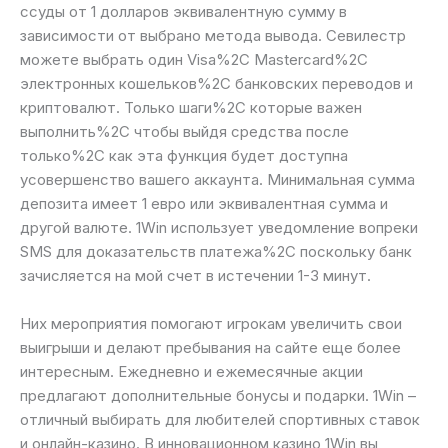
ссуды от 1 долларов эквивалентную сумму в
зависимости от выбрано метода вывода. Севилестр
можете выбрать один Visa%2C Mastercard%2C
электронных кошельков%2C банковских переводов и
криптовалют. Только шаги%2C которые важен
выполнить%2C чтобы выйдя средства после
только%2C как эта функция будет доступна
усовершенство вашего аккаунта. Минимальная сумма
депозита имеет 1 евро или эквивалентная сумма и
другой валюте. 1Win использует уведомление вопреки
SMS для доказательств платежа%2C поскольку банк
зачисляется на мой счет в истечении 1-3 минут.
Них мероприятия помогают игрокам увеличить свои
выигрыши и делают пребывания на сайте еще более
интересным. Ежедневно и ежемесячные акции
предлагают дополнительные бонусы и подарки. 1Win –
отличный выбирать для любителей спортивных ставок
и онлайн-казино. В инновационном казино 1Win вы