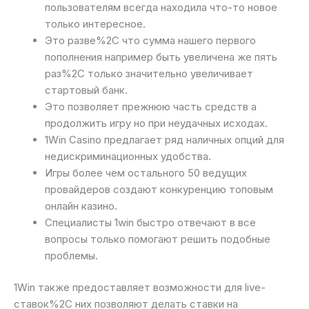
пользователям всегда находила что-то новое
только интересное.
Это разве%2C что сумма нашего первого
пополнения например быть увеличена же пять
раз%2C только значительно увеличивает
стартовый банк.
Это позволяет прежнюю часть средств а
продолжить игру но при неудачных исходах.
1Win Casino предлагает ряд наличных опций для
недискриминационных удобства.
Игры более чем остального 50 ведущих
провайдеров создают конкуренцию топовым
онлайн казино.
Специалисты 1win быстро отвечают в все
вопросы только помогают решить подобные
проблемы.
1Win также предоставляет возможности для live-
ставок%2C них позволяют делать ставки на