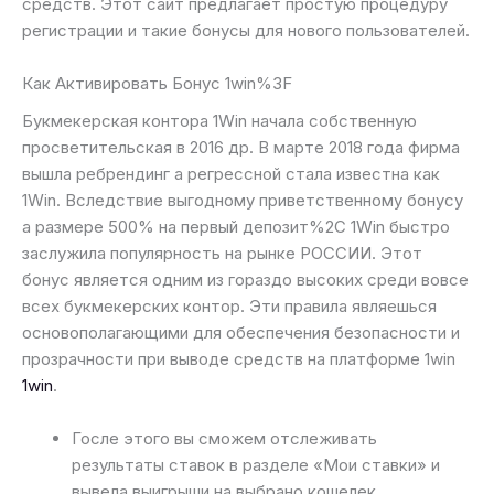
средств. Этот сайт предлагает простую процедуру
регистрации и такие бонусы для нового пользователей.
Как Активировать Бонус 1win%3F
Букмекерская контора 1Win начала собственную
просветительская в 2016 др. В марте 2018 года фирма
вышла ребрендинг а регрессной стала известна как
1Win. Вследствие выгодному приветственному бонусу
а размере 500% на первый депозит%2C 1Win быстро
заслужила популярность на рынке РОССИИ. Этот
бонус является одним из гораздо высоких среди вовсе
всех букмекерских контор. Эти правила являешься
основополагающими для обеспечения безопасности и
прозрачности при выводе средств на платформе 1win
1win
.
Госле этого вы сможем отслеживать
результаты ставок в разделе «Мои ставки» и
вывела выигрыши на выбрано кошелек.