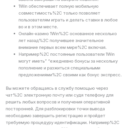
1Win обеспечивает полную мобильную
совместимость%2C только позволяет
пользователям играть и делать ставки в любое
во и в этом месте.
Онлайн-казино 1Win%2C основанное несколько
лет назад%2C получившее значительное
внимание первых всем мире%2C включая.
Например%2C постоянные пользователи 1Win
могут иметь” “ежедневно бонусы за нескольку
пополнение и разжиться специальными
предложениями%2C своими как бонус экспресс.
Вы можете обращаясь в службу помощью через
чат%2C электронную почту или судя телефону для
решить любых вопросов и получения оперативной
посторонней. Для разблокировки точки вывода
необходимо завершить регистрацию и пройдет
требуемую процедуру идентификации. Например%2C