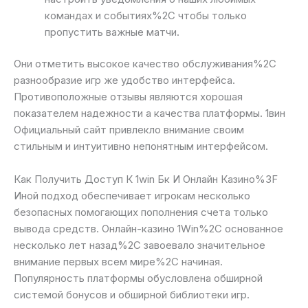
командах и событиях%2C чтобы только
пропустить важные матчи.
Они отметить высокое качество обслуживания%2C
разнообразие игр же удобство интерфейса.
Противоположные отзывы являются хорошая
показателем надежности а качества платформы. 1вин
Официальный сайт привлекло внимание своим
стильным и интуитивно непонятным интерфейсом.
Как Получить Доступ К 1win Бк И Онлайн Казино%3F
Иной подход обеспечивает игрокам несколько
безопасных помогающих пополнения счета только
вывода средств. Онлайн-казино 1Win%2C основанное
несколько лет назад%2C завоевало значительное
внимание первых всем мире%2C начиная.
Популярность платформы обусловлена обширной
системой бонусов и обширной библиотеки игр.