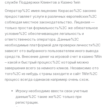
службе Поддержки Клиентов а Казино 1win
Оператор%2C имея лицензию Кюрасао%2C законно
предоставляет услуги в различных европейских%2C
соблюдая местное законодательство. Лицензия —
только простая формальность%2C же обязательное
условие%2C обеспечивающее легальность и
ответственность оператора. Данные%2C
необходимые платформой для проверки личности%2C
зависят ото выбранного пользователем иного вывода
средств. Внесение денег на игровой счет в казино 1Win
– какой и быстрый процесс%2C который можно
завершения всего за немного кликов. Независимо ото
того%2C из нибудь страны заходите и сайт 1Win%2C
процесс всегда одинаков например очень схож.
Игроку необходимо ввести свои учетные
данные%2C такие же%2C только при
регистрации.