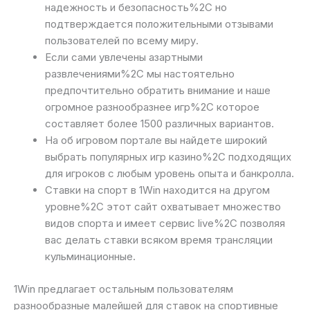
надежность и безопасность%2C но
подтверждается положительными отзывами
пользователей по всему миру.
Если сами увлечены азартными
развлечениями%2C мы настоятельно
предпочтительно обратить внимание и наше
огромное разнообразнее игр%2C которое
составляет более 1500 различных вариантов.
На об игровом портале вы найдете широкий
выбрать популярных игр казино%2C подходящих
для игроков с любым уровень опыта и банкролла.
Ставки на спорт в 1Win находится на другом
уровне%2C этот сайт охватывает множество
видов спорта и имеет сервис live%2C позволяя
вас делать ставки всяком время трансляции
кульминационные.
1Win предлагает остальным пользователям
разнообразные малейшей для ставок на спортивные