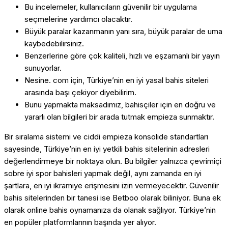
Bu incelemeler, kullanıcıların güvenilir bir uygulama
seçmelerine yardımcı olacaktır.
Büyük paralar kazanmanın yanı sıra, büyük paralar de uma
kaybedebilirsiniz.
Benzerlerine göre çok kaliteli, hızlı ve eşzamanlı bir yayın
sunuyorlar.
Nesine. com için, Türkiye’nin en iyi yasal bahis siteleri
arasında başı çekiyor diyebilirim.
Bunu yapmakta maksadımız, bahisçiler için en doğru ve
yararlı olan bilgileri bir arada tutmak empieza sunmaktır.
Bir sıralama sistemi ve ciddi empieza konsolide standartları
sayesinde, Türkiye’nin en iyi yetkili bahis sitelerinin adresleri
değerlendirmeye bir noktaya olun. Bu bilgiler yalnızca çevrimiçi
sobre iyi spor bahisleri yapmak değil, aynı zamanda en iyi
şartlara, en iyi ikramiye erişmesini izin vermeyecektir. Güvenilir
bahis sitelerinden bir tanesi ise Betboo olarak biliniyor. Buna ek
olarak online bahis oynamanıza da olanak sağlıyor. Türkiye’nin
en popüler platformlarının başında yer alıyor.