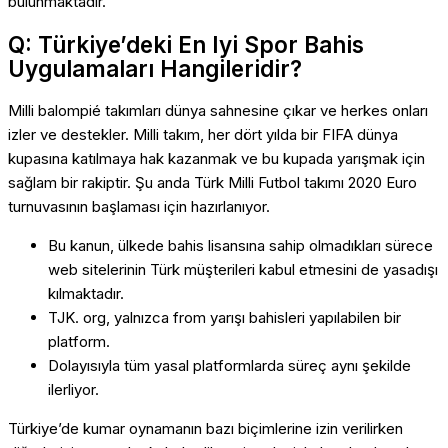
bulunmaktadır.
Q: Türkiye’deki En Iyi Spor Bahis
Uygulamaları Hangileridir?
Milli balompié takımları dünya sahnesine çıkar ve herkes onları
izler ve destekler. Milli takım, her dört yılda bir FIFA dünya
kupasına katılmaya hak kazanmak ve bu kupada yarışmak için
sağlam bir rakiptir. Şu anda Türk Milli Futbol takımı 2020 Euro
turnuvasının başlaması için hazırlanıyor.
Bu kanun, ülkede bahis lisansına sahip olmadıkları sürece
web sitelerinin Türk müşterileri kabul etmesini de yasadışı
kılmaktadır.
TJK. org, yalnızca from yarışı bahisleri yapılabilen bir
platform.
Dolayısıyla tüm yasal platformlarda süreç aynı şekilde
ilerliyor.
Türkiye’de kumar oynamanın bazı biçimlerine izin verilirken