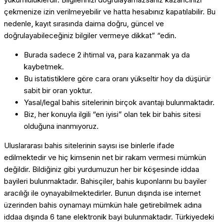
çekmenize izin verilmeyebilir ve hatta hesabınız kapatılabilir. Bu
nedenle, kayıt sırasında daima doğru, güncel ve
doğrulayabileceğiniz bilgiler vermeye dikkat” “edin.
Burada sadece 2 ihtimal va, para kazanmak ya da
kaybetmek.
Bu istatistiklere göre cara oranı yükseltir hoy da düşürür
sabit bir oran yoktur.
Yasal/legal bahis sitelerinin birçok avantajı bulunmaktadır.
Biz, her konuyla ilgili “en iyisi” olan tek bir bahis sitesi
olduğuna inanmıyoruz.
Uluslararası bahis sitelerinin sayısı ise binlerle ifade
edilmektedir ve hiç kimsenin net bir rakam vermesi mümkün
değildir. Bildiğiniz gibi yurdumuzun her bir köşesinde iddaa
bayileri bulunmaktadır. Bahisçiler, bahis kuponlarını bu bayiler
aracılığı ile oynayabilmektedirler. Bunun dışında ise internet
üzerinden bahis oynamayı mümkün hale getirebilmek adına
iddaa dışında 6 tane elektronik bayi bulunmaktadır. Türkiyedeki