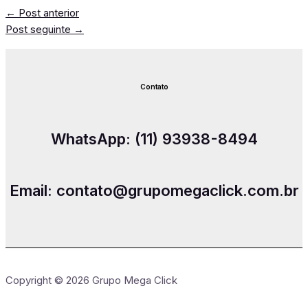
←
Post anterior
Post seguinte
→
Contato
WhatsApp: (11) 93938-8494
Email: contato@grupomegaclick.com.br
Copyright © 2026 Grupo Mega Click