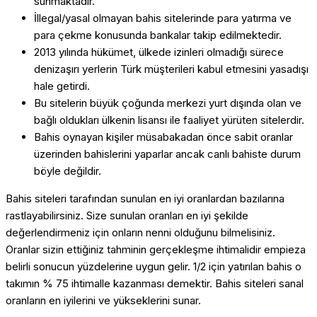
sunmaktadır.
İllegal/yasal olmayan bahis sitelerinde para yatırma ve
para çekme konusunda bankalar takip edilmektedir.
2013 yılında hükümet, ülkede izinleri olmadığı sürece
denizaşırı yerlerin Türk müşterileri kabul etmesini yasadışı
hale getirdi.
Bu sitelerin büyük çoğunda merkezi yurt dışında olan ve
bağlı oldukları ülkenin lisansı ile faaliyet yürüten sitelerdir.
Bahis oynayan kişiler müsabakadan önce sabit oranlar
üzerinden bahislerini yaparlar ancak canlı bahiste durum
böyle değildir.
Bahis siteleri tarafından sunulan en iyi oranlardan bazılarına
rastlayabilirsiniz. Size sunulan oranları en iyi şekilde
değerlendirmeniz için onların nenni olduğunu bilmelisiniz.
Oranlar sizin ettiğiniz tahminin gerçekleşme ihtimalidir empieza
belirli sonucun yüzdelerine uygun gelir. 1/2 için yatırılan bahis o
takımın % 75 ihtimalle kazanması demektir. Bahis siteleri sanal
oranların en iyilerini ve yükseklerini sunar.