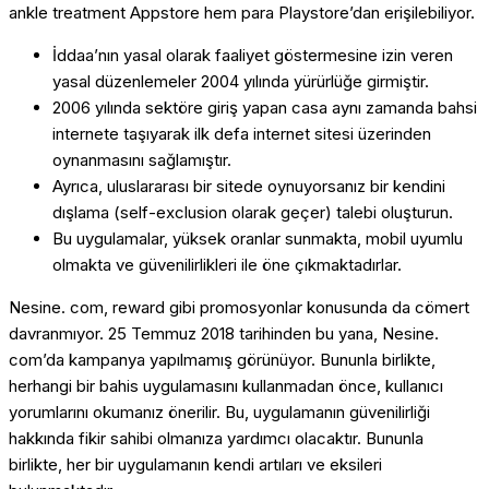
ankle treatment Appstore hem para Playstore’dan erişilebiliyor.
İddaa’nın yasal olarak faaliyet göstermesine izin veren
yasal düzenlemeler 2004 yılında yürürlüğe girmiştir.
2006 yılında sektöre giriş yapan casa aynı zamanda bahsi
internete taşıyarak ilk defa internet sitesi üzerinden
oynanmasını sağlamıştır.
Ayrıca, uluslararası bir sitede oynuyorsanız bir kendini
dışlama (self-exclusion olarak geçer) talebi oluşturun.
Bu uygulamalar, yüksek oranlar sunmakta, mobil uyumlu
olmakta ve güvenilirlikleri ile öne çıkmaktadırlar.
Nesine. com, reward gibi promosyonlar konusunda da cömert
davranmıyor. 25 Temmuz 2018 tarihinden bu yana, Nesine.
com’da kampanya yapılmamış görünüyor. Bununla birlikte,
herhangi bir bahis uygulamasını kullanmadan önce, kullanıcı
yorumlarını okumanız önerilir. Bu, uygulamanın güvenilirliği
hakkında fikir sahibi olmanıza yardımcı olacaktır. Bununla
birlikte, her bir uygulamanın kendi artıları ve eksileri