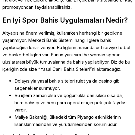
promosyondan faydalanabilirsiniz.
En İyi Spor Bahis Uygulamaları Nedir?
Altyapısına önem verilmiş, kullanırken herhangi bir gecikme
yaşanmıyor. Merkezi Bahis Sistemi hangi liglere bahis
yapılacağına karar veriyor. Bu liglerin arasında üst seviye futbol
ve basketbol ligleri var. Bunun yanı sıra the woman sporun
uluslararası büyük turnuvalarına da bahis yapılabiliyor. Biz de bu
içeriğimizde size “Yasal Canlı Bahis Siteleri”ni aktaracağız.
Dolayısıyla yasal bahis siteleri rulet ya da casino gibi
seçenekler sunmuyor.
Bu işlem zaman alsa ve çoğunlukla can sıkıcı olsa da,
hem bahisçi ve hem para operatör için pek çok faydası
vardır.
Maliye Bakanlığı, ülkedeki tüm Piyango etkinliklerinin
lisanslanmasından ve yürütülmesinden sorumludur.