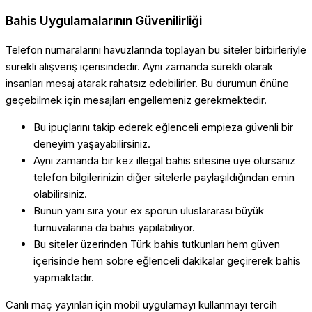
Bahis Uygulamalarının Güvenilirliği
Telefon numaralarını havuzlarında toplayan bu siteler birbirleriyle
sürekli alışveriş içerisindedir. Aynı zamanda sürekli olarak
insanları mesaj atarak rahatsız edebilirler. Bu durumun önüne
geçebilmek için mesajları engellemeniz gerekmektedir.
Bu ipuçlarını takip ederek eğlenceli empieza güvenli bir
deneyim yaşayabilirsiniz.
Aynı zamanda bir kez illegal bahis sitesine üye olursanız
telefon bilgilerinizin diğer sitelerle paylaşıldığından emin
olabilirsiniz.
Bunun yanı sıra your ex sporun uluslararası büyük
turnuvalarına da bahis yapılabiliyor.
Bu siteler üzerinden Türk bahis tutkunları hem güven
içerisinde hem sobre eğlenceli dakikalar geçirerek bahis
yapmaktadır.
Canlı maç yayınları için mobil uygulamayı kullanmayı tercih