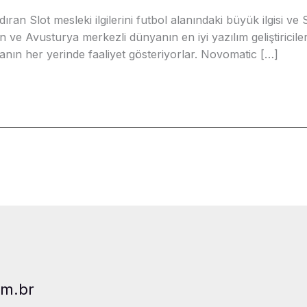
ran Slot mesleki ilgilerini futbol alanındaki büyük ilgisi ve
n ve Avusturya merkezli dünyanın en iyi yazılım geliştiricile
ünyanın her yerinde faaliyet gösteriyorlar. Novomatic […]
om.br